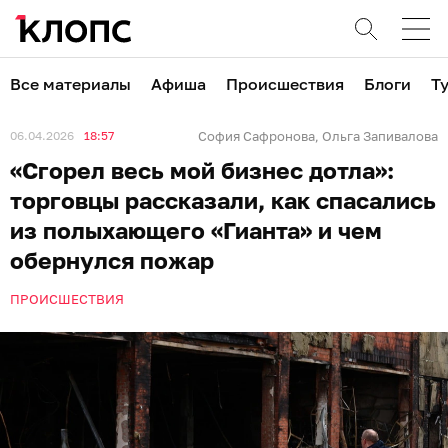
Все материалы
Афиша
Происшествия
Блоги
Т
06.04.2026
18:57
София Сафронова
Ольга Запивалова
,
«Сгорел весь мой бизнес дотла»:
торговцы рассказали, как спасались
из полыхающего «Гианта» и чем
обернулся пожар
ПРОИСШЕСТВИЯ