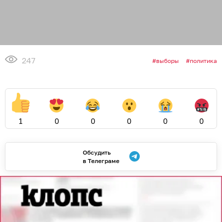
247
выборы
политика
1
0
0
0
0
0
Обсудить
в Телеграме