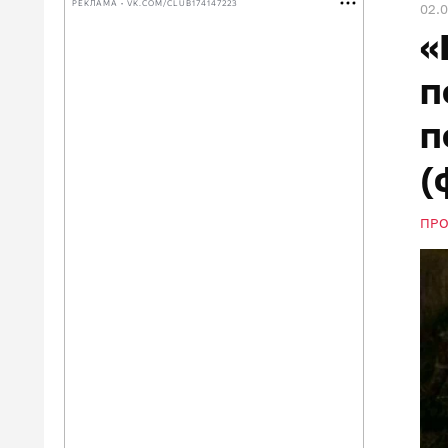
РЕКЛАМА • VK.COM/CLUB174147223
02.
«
п
п
(
ПР