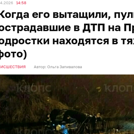
04.2026
14:58
Когда его вытащили, пул
острадавшие в ДТП на П
одростки находятся в т
фото)
ОИСШЕСТВИЯ
Автор:
Ольга Запивалова