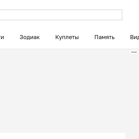
ти
Зодиак
Куплеты
Память
Ви