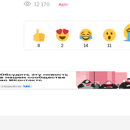
12 170
дтп
8
2
14
11