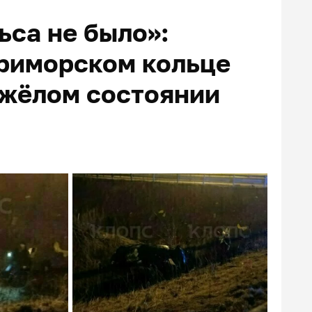
ьса не было»:
риморском кольце
яжёлом состоянии