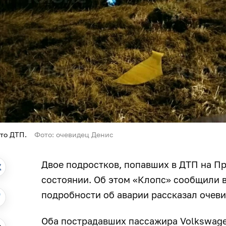
то ДТП.
Фото: очевидец Денис
Двое подростков, попавших в ДТП на П
состоянии. Об этом «Клопс» сообщили 
подробности об аварии рассказал очев
Оба пострадавших пассажира Volkswagen