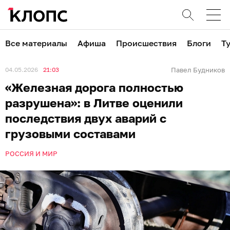
Все материалы
Афиша
Происшествия
Блоги
Т
04.05.2026
21:03
Павел Будников
«Железная дорога полностью
разрушена»: в Литве оценили
последствия двух аварий с
грузовыми составами
РОССИЯ И МИР