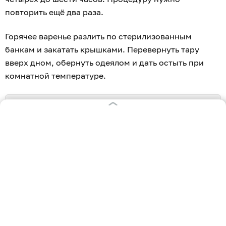
повторить ещё два раза.
Горячее варенье разлить по стерилизованным
банкам и закатать крышками. Перевернуть тару
вверх дном, обернуть одеялом и дать остыть при
комнатной температуре.
Варенье можно сделать не только из алычи, но
и из
крыжовника
,
вишни
,
персиков
,
клубники
и
абрикосов
.