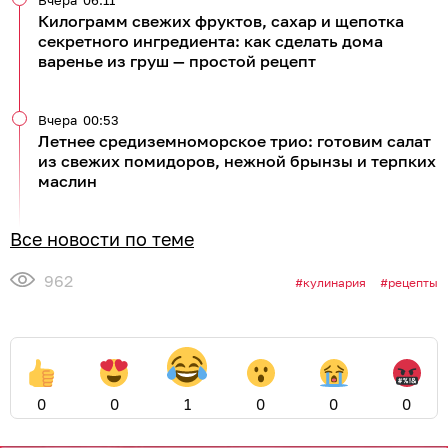
Вчера
06:11
Килограмм свежих фруктов, сахар и щепотка
секретного ингредиента: как сделать дома
варенье из груш — простой рецепт
Вчера
00:53
Летнее средиземноморское трио: готовим салат
из свежих помидоров, нежной брынзы и терпких
маслин
Все новости по теме
962
кулинария
рецепты
0
0
1
0
0
0