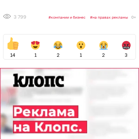
3 799
0+
компании и бизнес
на правах рекламы
14
1
2
1
2
3