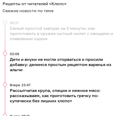
Рецепты от читателей «Клопс»
Свежие новости по теме
06:27
Самый простой завтрак за 3 минуты: как
приготовить в кружке сытный омлет с овощами и
плавленым сыром
03:09
Дети и внуки не могли оторваться и просили
добавку: делимся простым рецептом варенья из
алычи
Вчера
23:47
Рассыпчатая крупа, специи и нежное мясо:
рассказываем, как приготовить гречку по-
купечески без лишних хлопот