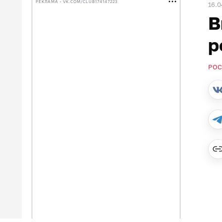
РЕКЛАМА • VK.COM/CLUB174147223
16.0
В
р
РОС