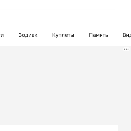
ти
Зодиак
Куплеты
Память
Ви