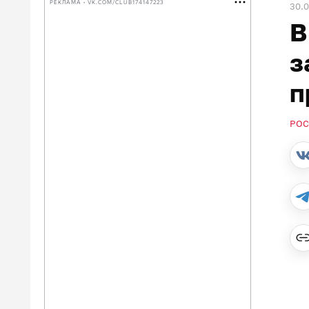
РЕКЛАМА • VK.COM/CLUB174147223
30.0
В
з
п
РОС