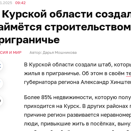
1.2025
09:42
 Курской области созда
аймётся строительством
риграничье
СИЯ И МИР
Автор:
Дарья Мошникова
В Курской области создали штаб, котор
жилья в приграничье. Об этом в своём
т
губернатора региона Александр Хинште
Более 85% недвижимости, которую полу
приходится на Курск. В других районах 
причине регион развивается неравномерн
люди, привыкшие жить в посёлках, выну