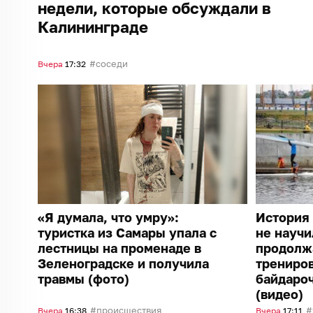
недели, которые обсуждали в
Калининграде
соседи
Вчера
17:32
«Я думала, что умру»:
История 
туристка из Самары упала с
не научи
лестницы на променаде в
продолж
Зеленоградске и получила
трениро
травмы (фото)
байдароч
(видео)
происшествия
Вчера
16:38
Вчера
17:11