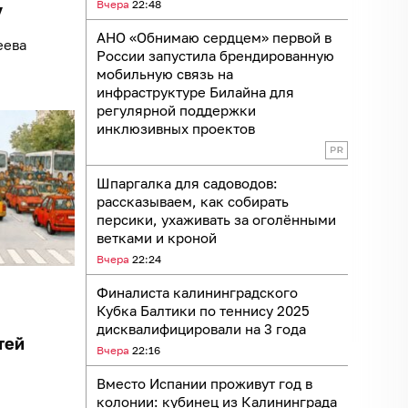
Вчера
22:48
у
АНО «Обнимаю сердцем» первой в
еева
России запустила брендированную
мобильную связь на
инфраструктуре Билайна для
регулярной поддержки
инклюзивных проектов
Шпаргалка для садоводов:
рассказываем, как собирать
персики, ухаживать за оголёнными
ветками и кроной
Вчера
22:24
Финалиста калининградского
Кубка Балтики по теннису 2025
дисквалифицировали на 3 года
тей
Вчера
22:16
Вместо Испании проживут год в
колонии: кубинец из Калининграда