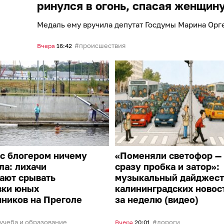
ринулся в огонь, спасая женщин
Медаль ему вручила депутат Госдумы Марина Орг
происшествия
Вчера
16:42
с блогером ничему
«Поменяли светофор —
ла: лихачи
сразу пробка и затор»:
ают срывать
музыкальный дайджест
вки юных
калининградских новос
ников на Преголе
за неделю (видео)
учеба и образование
дороги
Вчера
20:01