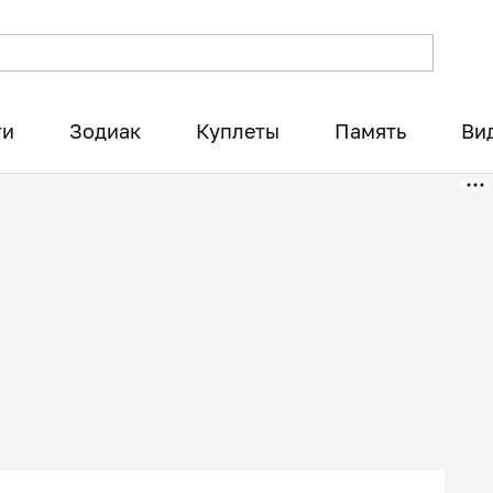
ти
Зодиак
Куплеты
Память
Ви