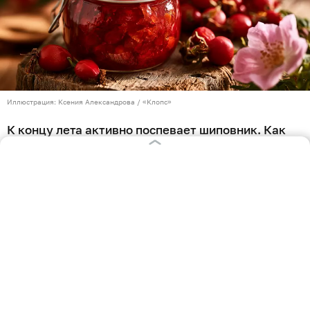
Иллюстрация: Ксения Александрова / «Клопс»
К концу лета активно поспевает шиповник. Как
правило, его сушат и добавляют в чай, однако это
не единственный способ обработки ягод. Не
многие знают, что из них получается сладкое и
ароматное лакомство. Более того, усилить и
разнообразить его вкус можно с помощью
бутонов и цветов этого дерева. Как
самостоятельно сделать джем из ягод и цветов
шиповника, узнал «Клопс».