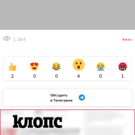
1 384
жкх
2
0
0
4
0
1
Обсудить
в Телеграме