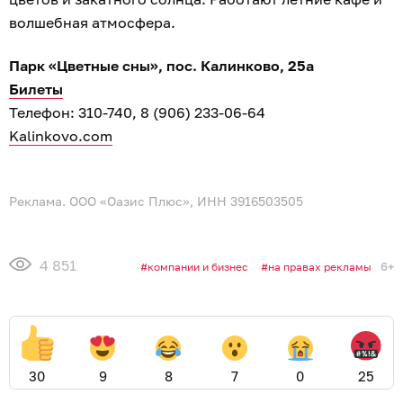
волшебная атмосфера.
Парк «Цветные сны», пос. Калинково, 25а
Билеты
Телефон: 310-740, 8 (906) 233-06-64
Kalinkovo.com
Реклама. ООО «Оазис Плюс», ИНН 3916503505
4 851
6+
компании и бизнес
на правах рекламы
30
9
8
7
0
25