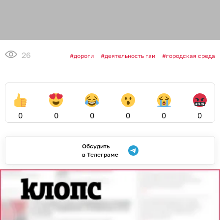
26
дороги
деятельность гаи
городская среда
0
0
0
0
0
0
Обсудить
в Телеграме