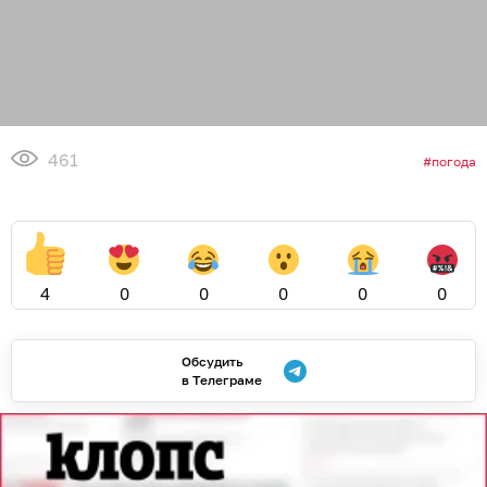
461
погода
4
0
0
0
0
0
Обсудить
в Телеграме