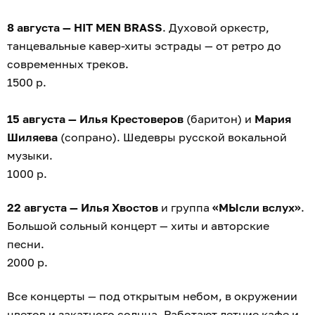
8 августа — HIT MEN BRASS
. Духовой оркестр,
танцевальные кавер-хиты эстрады — от ретро до
современных треков.
1500 р.
15 августа — Илья Крестоверов
(баритон) и
Мария
Шиляева
(сопрано). Шедевры русской вокальной
музыки.
1000 р.
22 августа — Илья Хвостов
и группа
«МЫсли вслух»
.
Большой сольный концерт — хиты и авторские
песни.
2000 р.
Все концерты — под открытым небом, в окружении
цветов и закатного солнца. Работают летние кафе и