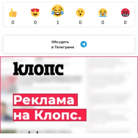
0
0
1
0
0
0
Обсудить
в Телеграме