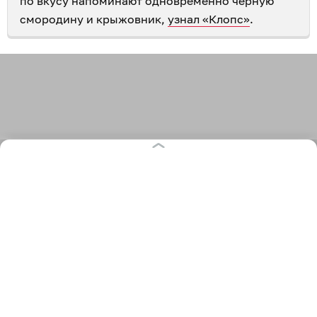
по вкусу напоминают одновременно чёрную
смородину и крыжовник,
узнал «Клопс»
.
2 986
огород
рецепты
сад