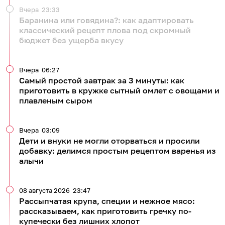
Вчера
23:33
Баранина или говядина?: как адаптировать
классический рецепт плова под скромный
бюджет без ущерба вкусу
Вчера
06:27
Самый простой завтрак за 3 минуты: как
приготовить в кружке сытный омлет с овощами и
плавленым сыром
Вчера
03:09
Дети и внуки не могли оторваться и просили
добавку: делимся простым рецептом варенья из
алычи
08 августа 2026
23:47
Рассыпчатая крупа, специи и нежное мясо:
рассказываем, как приготовить гречку по-
купечески без лишних хлопот