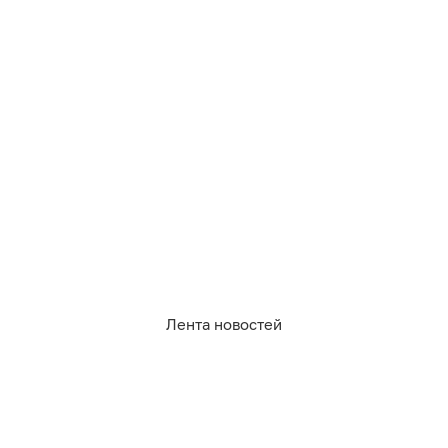
1
0
1
0
0
2
Лента новостей
09.08.2026
21:39
Михаил Баранов
Перед смертельным ДТП под
Зеленоградском водитель пошёл на