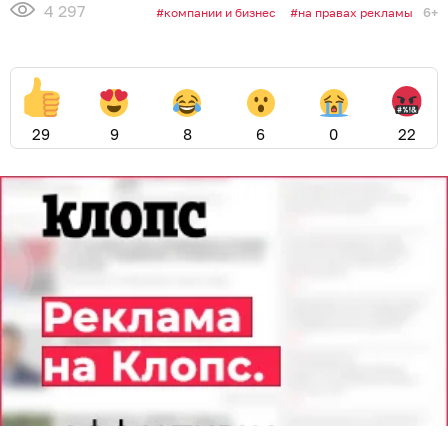
4 297
6+
компании и бизнес
на правах рекламы
29
9
8
6
0
22