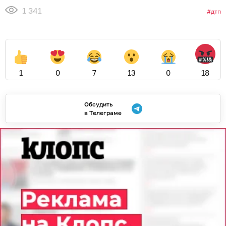
1 341
дтп
1
0
7
13
0
18
Обсудить
в Телеграме