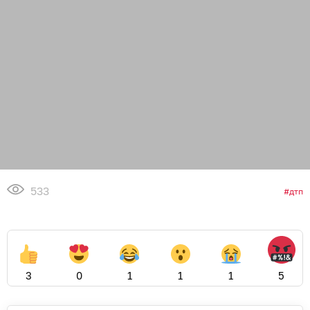
533
дтп
3
0
1
1
1
5