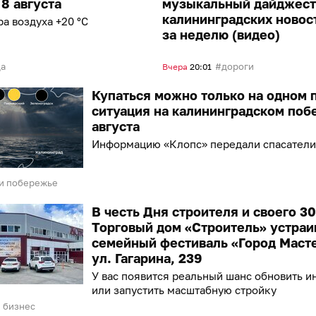
 8 августа
музыкальный дайджест
калининградских новос
а воздуха +20 °С
за неделю (видео)
да
дороги
Вчера
20:01
Купаться можно только на одном 
ситуация на калининградском поб
августа
Информацию «Клопс» передали спасатели
и побережье
В честь Дня строителя и своего 3
Торговый дом «Строитель» устраи
семейный фестиваль «Город Маст
ул. Гагарина, 239
У вас появится реальный шанс обновить и
или запустить масштабную стройку
 бизнес