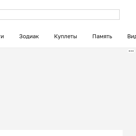
ти
Зодиак
Куплеты
Память
Ви