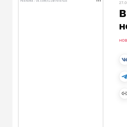
РЕКЛАМА • VK.COM/CLUB174147223
27.0
В
н
НО