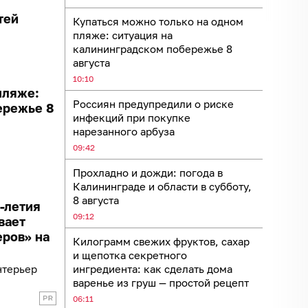
тей
Купаться можно только на одном
пляже: ситуация на
калининградском побережье 8
августа
10:10
пляже:
Россиян предупредили о риске
ережье 8
инфекций при покупке
нарезанного арбуза
09:42
Прохладно и дожди: погода в
Калининграде и области в субботу,
8 августа
0-летия
09:12
вает
еров» на
Килограмм свежих фруктов, сахар
и щепотка секретного
нтерьер
ингредиента: как сделать дома
варенье из груш — простой рецепт
06:11