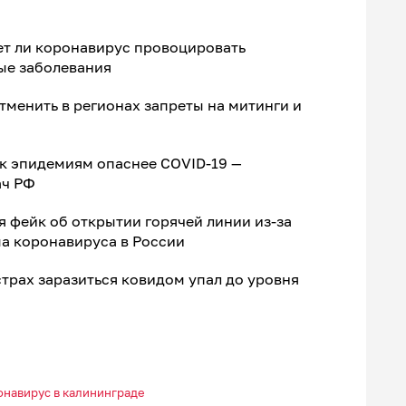
ет ли коронавирус провоцировать
ые заболевания
менить в регионах запреты на митинги и
к эпидемиям опаснее COVID-19 —
ач РФ
я фейк об открытии горячей линии из-за
а коронавируса в России
трах заразиться ковидом упал до уровня
онавирус в калининграде