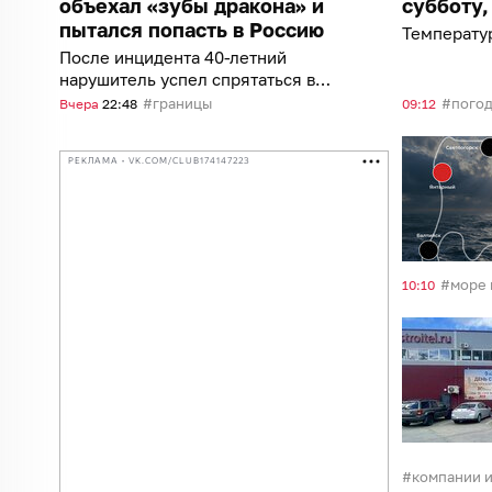
объехал «зубы дракона» и
субботу,
пытался попасть в Россию
Температур
После инцидента 40-летний
нарушитель успел спрятаться в
лесу
границы
пого
Вчера
22:48
09:12
РЕКЛАМА • VK.COM/CLUB174147223
море 
10:10
компании и