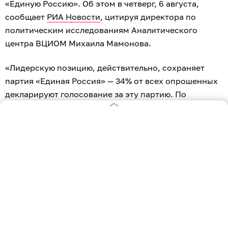
«Единую Россию». Об этом в четверг, 6 августа,
сообщает
РИА Новости
, цитируя директора по
политическим исследованиям Аналитического
центра ВЦИОМ Михаила Мамонова.
«Лидерскую позицию, действительно, сохраняет
партия «Единая Россия» — 34% от всех опрошенных
декларируют голосование за эту партию. По
среднемесячному значению у КПРФ — 11%, у «Новых
людей» — 10%, у ЛДПР — 9%», — сказал Мамонов,
комментируя результаты еженедельных опросов АЦ
ВЦИОМ, которые проводятся среди 1,6 тысячи
россиян старше 18 лет.
По его словам, 61% от всех опрошенных и 64% от
участвующих в выборах заявили, что в последнюю
неделю-две слышали, видели, читали информацию о
деятельности «ЕР».