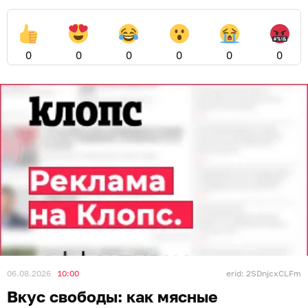
0
0
0
0
0
0
06.08.2026
10:00
erid: 2SDnjcxCLFm
Вкус свободы: как мясные