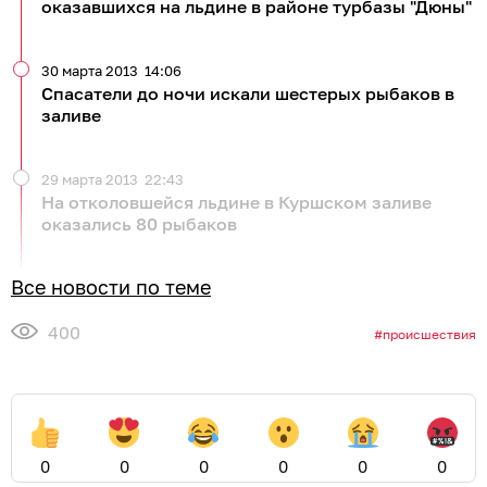
оказавшихся на льдине в районе турбазы "Дюны"
30 марта 2013
14:06
Спасатели до ночи искали шестерых рыбаков в
заливе
29 марта 2013
22:43
На отколовшейся льдине в Куршском заливе
оказались 80 рыбаков
Все новости по теме
400
происшествия
0
0
0
0
0
0