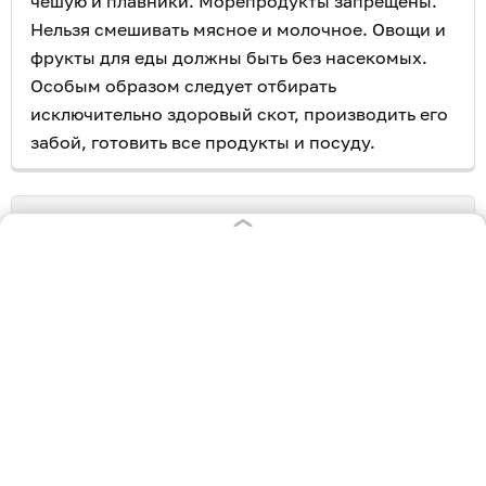
чешую и плавники. Морепродукты запрещены.
Нельзя смешивать мясное и молочное. Овощи и
фрукты для еды должны быть без насекомых.
Особым образом следует отбирать
исключительно здоровый скот, производить его
забой, готовить все продукты и посуду.
На старинном кладбище в районе Юбилейной
открыли мемориальную доску
в честь воинов-
евреев, штурмовавших Кёнигсберг.