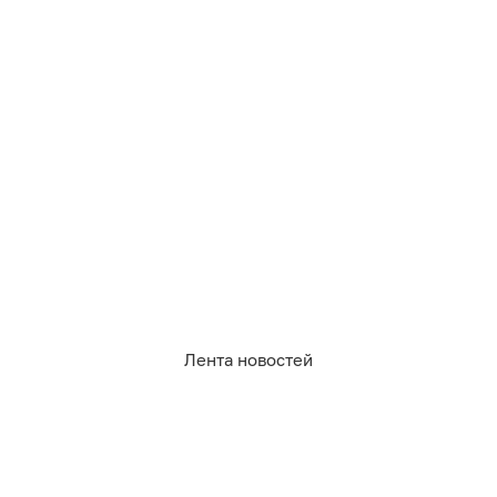
332
религия
потребительский рынок
0
0
1
1
0
7
Лента новостей
Обсудить
в Телеграме