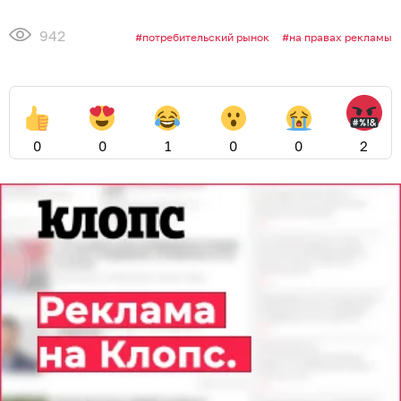
942
потребительский рынок
на правах рекламы
0
0
1
0
0
2