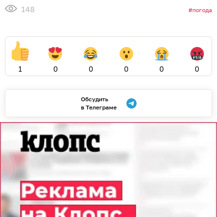
148
погода
1
0
0
0
0
0
Обсудить
в Телеграме