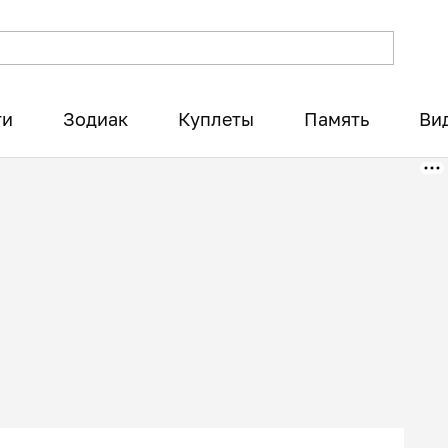
ти
Зодиак
Куплеты
Память
Ви