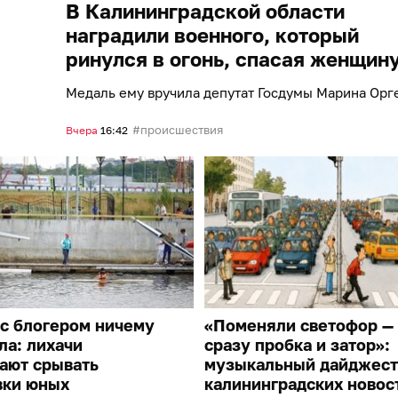
В Калининградской области
наградили военного, который
ринулся в огонь, спасая женщин
Медаль ему вручила депутат Госдумы Марина Орг
происшествия
Вчера
16:42
с блогером ничему
«Поменяли светофор —
ла: лихачи
сразу пробка и затор»:
ают срывать
музыкальный дайджест
вки юных
калининградских новос