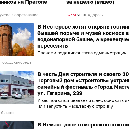
ников на Преголе
за неделю (видео)
учеба и образование
дороги
Вчера
20:01
В Нестерове хотят открыть гостин
бывшей тюрьме и музей космоса в
водонапорной башне, а краеведче
переселить
Планами поделился глава администрации
городская среда
В честь Дня строителя и своего 3
Торговый дом «Строитель» устраи
семейный фестиваль «Город Маст
ул. Гагарина, 239
У вас появится реальный шанс обновить и
или запустить масштабную стройку
 бизнес
В Немане двое отморозков сожгл