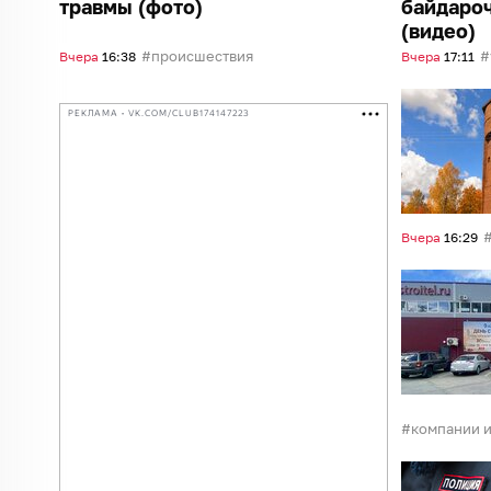
травмы (фото)
байдароч
(видео)
происшествия
Вчера
16:38
Вчера
17:11
РЕКЛАМА • VK.COM/CLUB174147223
Вчера
16:29
компании и