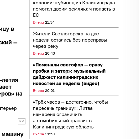
колонии: кубинец из Калининграда
помогал двоим землякам попасть в
ЕС
Вчера
21:34
ицу в
Жители Светлогорска на две
недели остались без переправы
ский —
через реку
Вчера
20:43
«Поменяли светофор — сразу
пробка и затор»: музыкальный
дайджест калининградских
0-летия
новостей за неделю (видео)
вает
Вчера
20:01
еров» на
«Трёх часов — достаточно, чтобы
нтерьер
пересечь границу»: Литва
намерена ограничить
автомобильный транзит в
Калининградскую область
и машину
Вчера
19:50