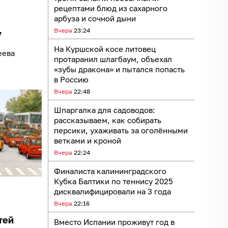
рецептами блюд из сахарного
арбуза и сочной дыни
Вчера
23:24
у
На Куршской косе литовец
еева
протаранил шлагбаум, объехал
«зубы дракона» и пытался попасть
в Россию
Вчера
22:48
Шпаргалка для садоводов:
рассказываем, как собирать
персики, ухаживать за оголёнными
ветками и кроной
Вчера
22:24
Финалиста калининградского
Кубка Балтики по теннису 2025
дисквалифицировали на 3 года
Вчера
22:16
тей
Вместо Испании проживут год в