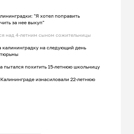
алининградки: "Я хотел поправить
чить за нее выкуп"
лся над 4-летним сыном сожительницы
а калининградку на следующий день
 тюрьмы
а пытался похитить 15-летнюю школьницу
в Калининграде изнасиловали 22-летнюю