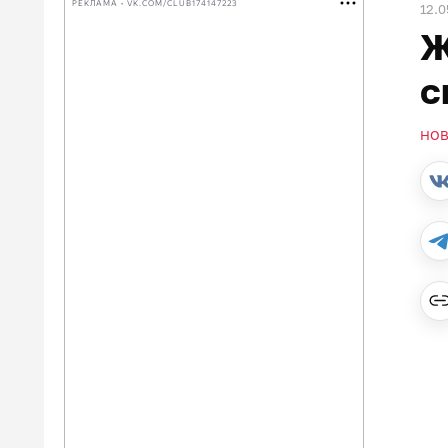
РЕКЛАМА • VK.COM/CLUB174147223
12.0
Ж
с
НО