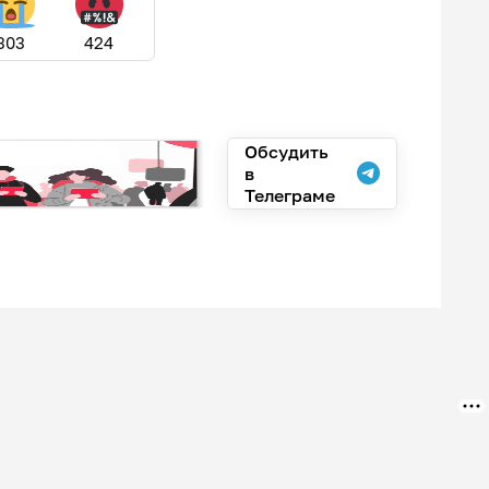
303
424
Обсудить
в
Телеграме