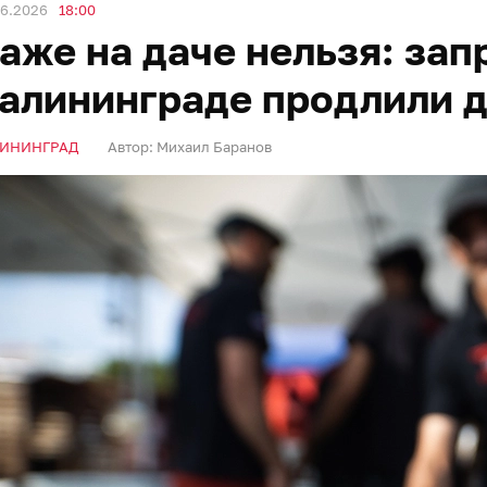
06.2026
18:00
аже на даче нельзя: зап
алининграде продлили д
ИНИНГРАД
Автор:
Михаил Баранов