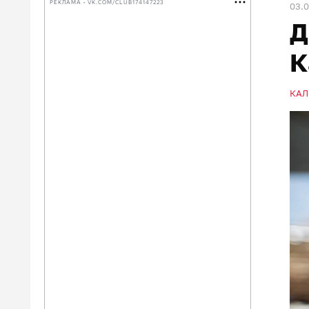
РЕКЛАМА • VK.COM/CLUB174147223
03.
Д
К
КАЛ