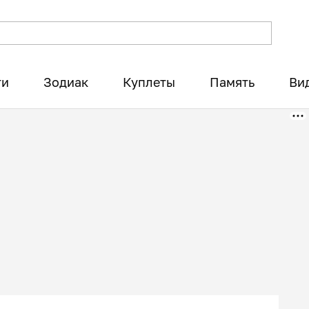
ти
Зодиак
Куплеты
Память
Ви