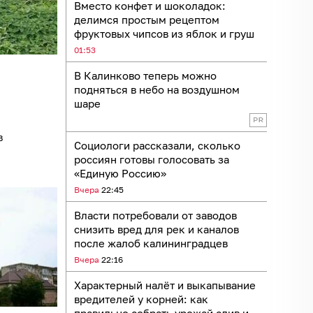
Вместо конфет и шоколадок:
делимся простым рецептом
фруктовых чипсов из яблок и груш
01:53
В Калинково теперь можно
подняться в небо на воздушном
шаре
в
Социологи рассказали, сколько
россиян готовы голосовать за
«Единую Россию»
Вчера
22:45
Власти потребовали от заводов
снизить вред для рек и каналов
после жалоб калининградцев
Вчера
22:16
Характерный налёт и выкапывание
вредителей у корней: как
правильно собрать урожай слив и