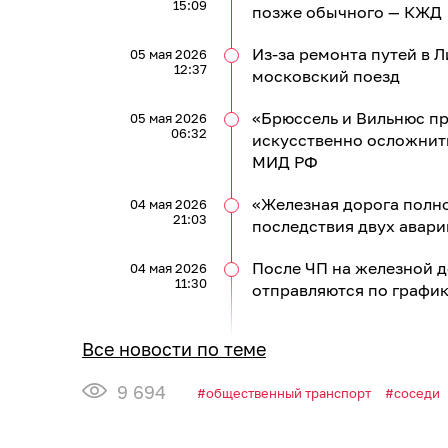
15:09
позже обычного — КЖД
Из-за ремонта путей в 
05 мая 2026
12:37
московский поезд
«Брюссель и Вильнюс п
05 мая 2026
06:32
искусственно осложнит
МИД РФ
«Железная дорога полно
04 мая 2026
21:03
последствия двух авари
После ЧП на железной д
04 мая 2026
11:30
отправляются по графи
Все новости по теме
9 694
общественный транспорт
соседи