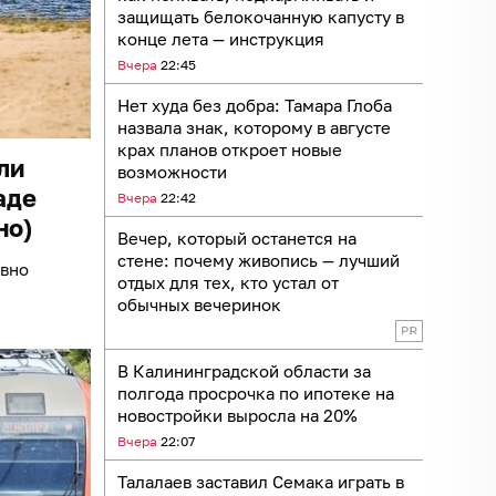
защищать белокочанную капусту в
конце лета — инструкция
Вчера
22:45
Нет худа без добра: Тамара Глоба
назвала знак, которому в августе
крах планов откроет новые
ли
возможности
аде
Вчера
22:42
но)
Вечер, который останется на
стене: почему живопись — лучший
овно
отдых для тех, кто устал от
обычных вечеринок
В Калининградской области за
полгода просрочка по ипотеке на
новостройки выросла на 20%
Вчера
22:07
Талалаев заставил Семака играть в