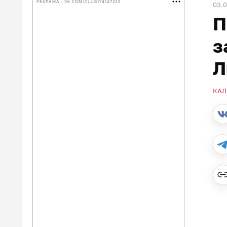
РЕКЛАМА • VK.COM/CLUB174147223
03.
П
з
Л
КАЛ