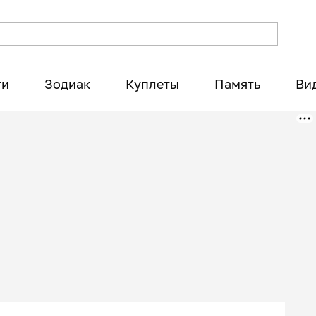
ти
Зодиак
Куплеты
Память
Ви