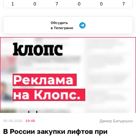
1
0
7
0
0
7
Обсудить
в Телеграме
08.08.2026
19:48
Дамир Батыршин
В России закупки лифтов при