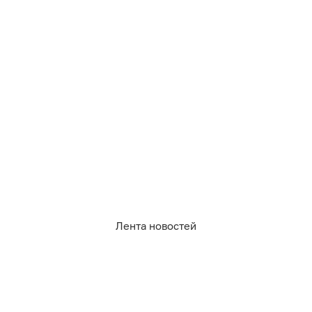
В Калининградской области
на замену лифтов
в
ближайшие два года добавили около 500 млн
рублей.
Лента новостей