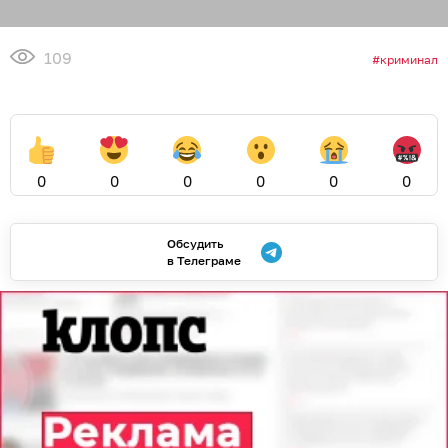
109
криминал
0
0
0
0
0
0
Обсудить
в Телеграме