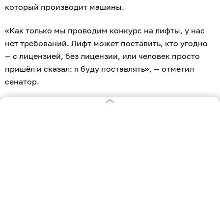
который производит машины.
«Как только мы проводим конкурс на лифты, у нас
нет требований. Лифт может поставить, кто угодно
— с лицензией, без лицензии, или человек просто
пришёл и сказал: я буду поставлять», — отметил
сенатор.
«Должно быть четкое законодательное ограничение,
если мы купили что-то за счет бюджета, в данном
случае лифт, то ответственность за него несет либо
завод изготовитель — и это постгарантийный
ремонт, либо его официальный дилер —
представитель завода, который точно так же
распространяет эти гарантии», — сообщил
Высокинский.