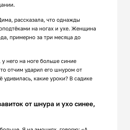
дании.
Дима, рассказала, что однажды
оподтёками на ногах и ухе. Женщина
ода, примерно за три месяца до
, у него на ноге больше синие
 что отчим ударил его шнуром от
щё удивилась, какие уроки? В садике
завиток от шнура и ухо синее,
 больше. Я на эмоциях, говорю: «А