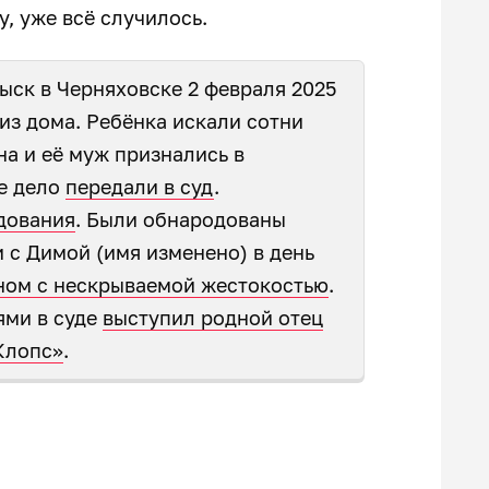
у, уже всё случилось.
ыск в Черняховске 2 февраля 2025
 из дома. Ребёнка искали сотни
на и её муж признались в
ое дело
передали в суд
.
дования
. Были обнародованы
 с Димой (имя изменено) в день
ном с нескрываемой жестокостью
.
ями в суде
выступил родной отец
Клопс»
.