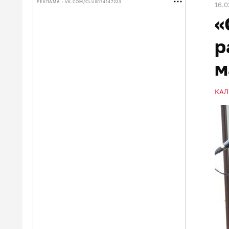
РЕКЛАМА • VK.COM/CLUB174147223
16.0
«
р
м
КАЛ