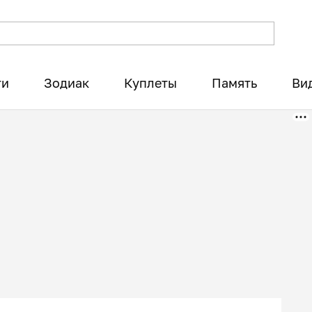
ти
Зодиак
Куплеты
Память
Ви