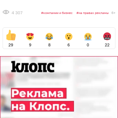
4 307
6+
компании и бизнес
на правах рекламы
29
9
8
6
0
22