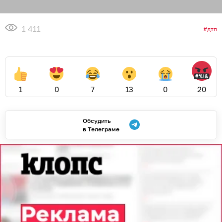
1 411
дтп
1
0
7
13
0
20
Обсудить
в Телеграме