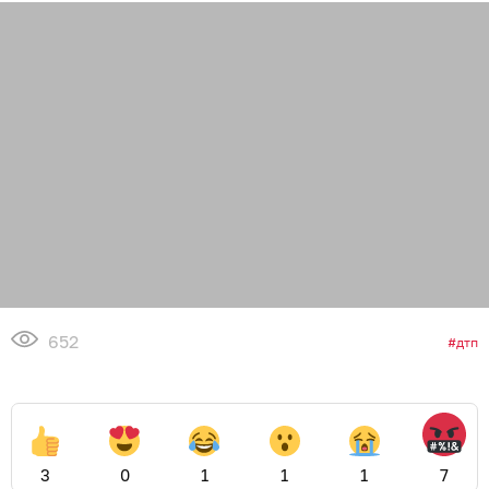
652
дтп
3
0
1
1
1
7