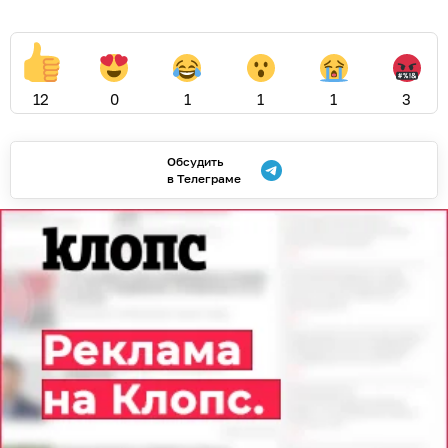
12
0
1
1
1
3
Обсудить
в Телеграме