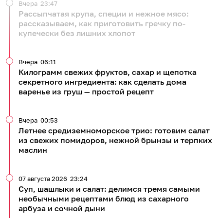
Вчера
23:47
Рассыпчатая крупа, специи и нежное мясо:
рассказываем, как приготовить гречку по-
купечески без лишних хлопот
Вчера
06:11
Килограмм свежих фруктов, сахар и щепотка
секретного ингредиента: как сделать дома
варенье из груш — простой рецепт
Вчера
00:53
Летнее средиземноморское трио: готовим салат
из свежих помидоров, нежной брынзы и терпких
маслин
07 августа 2026
23:24
Суп, шашлыки и салат: делимся тремя самыми
необычными рецептами блюд из сахарного
арбуза и сочной дыни