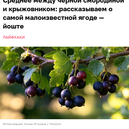
и крыжовником: рассказываем о
самой малоизвестной ягоде —
йоште
ЛАЙФХАКИ
Иллюстрация: Алиса Игонина / «Клопс»