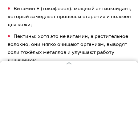
Витамин E (токоферол): мощный антиоксидант,
который замедляет процессы старения и полезен
для кожи;
Пектины: хотя это не витамин, а растительное
волокно, они мягко очищают организм, выводят
соли тяжёлых металлов и улучшают работу
кишечника;
Минералы: йошта богата калием (полезен для
сердца), железом (для профилактики анемии), а
также медью, йодом и цинком.
«Клопс» также узнал, как ухаживать за кустами
чёрной смородины
и
крыжовника
.