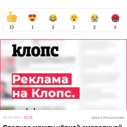
13
1
2
1
2
2
08.08.2026
22:31
Дарья Мошникова
Среднее между чёрной смородиной