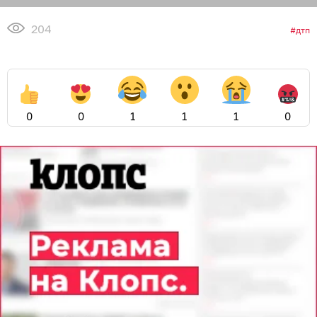
204
дтп
0
0
1
1
1
0