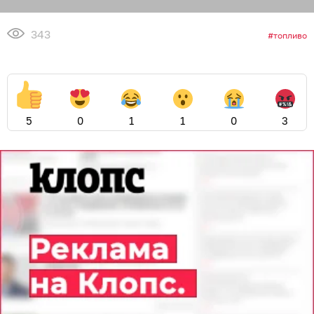
343
топливо
5
0
1
1
0
3