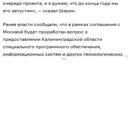
очереди проекта, и я думаю, что до конца года мы
его запустим», — сказал Шерин.
Ранее власти сообщали, что в рамках соглашения с
Москвой будет проработан вопрос о
предоставлении Калининградской области
специального программного обеспечения,
информационных систем и других технологических
решений. Они нужны для повышения
антитеррористической защищённости,
транспортной безопасности и администрирования
правонарушений с использованием автомобилей.
Стороны также договорились сотрудничать в
развитии парковочных пространств,
интеллектуальной транспортной системы и
механизмов мониторинга дорожного движения.