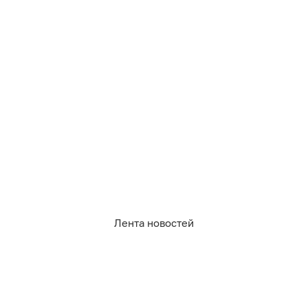
Правительство Калининградской области
обеспокоено
из-за роста смертности в ДТП.
Лента новостей
392
дороги