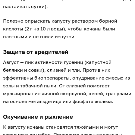
настаивать сутки).
Полезно опрыскать капусту раствором борной
кислоты (2 г на 10 л воды), чтобы кочаны были
плотными и не гнили изнутри.
Защита от вредителей
Август — пик активности гусениц (капустной
белянки и совки), слизней и тли. Против них
эффективны биопрепараты, опудривание смесью из
золы и табачной пыли. От слизней помогает
мульчирование яичной скорлупой, хвоей, гранулами
на основе метальдегида или фосфата железа.
Окучивание и рыхление
К августу кочаны становятся тяжёлыми и могут
заваливаться набок. Привалите влажную землю к