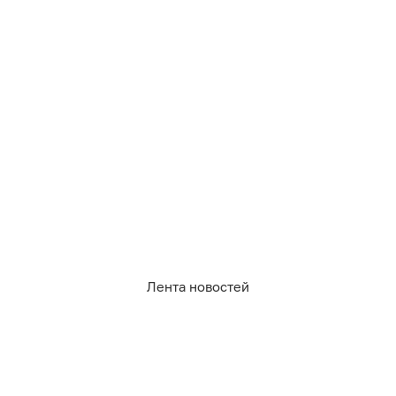
0
0
1
0
0
0
Лента новостей
05.08.2026
22:07
Михаил Баранов