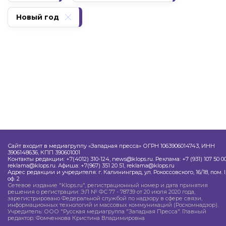
Новый год
Сайт входит в медиагруппу «Западная пресса» ОГРН 1063906014743, ИНН
3906148636, КПП 390601001
Контакты редакции: +7(4012) 310-124, news@klops.ru. Реклама: +7 (931) 107 50 00
reklama@klops.ru. Афиша: +7(967) 351 20 51, reklama@klops.ru
Адрес редакции и учредителя: г. Калининград, ул. Рокоссовского, 16/18, пом. I
оф. 2
Сетевое издание "Klops.ru", регистрационный номер и дата принятия
решения о регистрации: ЭЛ № ФС 77 - 78739 от 20 июля 2020 года,
зарегистрировано Федеральной службой по надзору в сфере связи,
информационных технологий и массовых коммуникаций (Роскомнадзор).
Учредитель: ООО "Русская медиагруппа "Западная Пресса". Главный
редактор: Фомченкова Кристина Владимировна