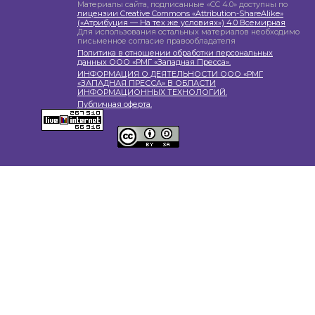
Материалы сайта, подписанные «CC 4.0» доступны по
лицензии Creative Commons «Attribution-ShareAlike»
(«Атрибуция — На тех же условиях») 4.0 Всемирная
Для использования остальных материалов необходимо
письменное согласие правообладателя
Политика в отношении обработки персональных
данных ООО «РМГ «Западная Пресса».
ИНФОРМАЦИЯ О ДЕЯТЕЛЬНОСТИ ООО «РМГ
«ЗАПАДНАЯ ПРЕССА» В ОБЛАСТИ
ИНФОРМАЦИОННЫХ ТЕХНОЛОГИЙ.
Публичная оферта.