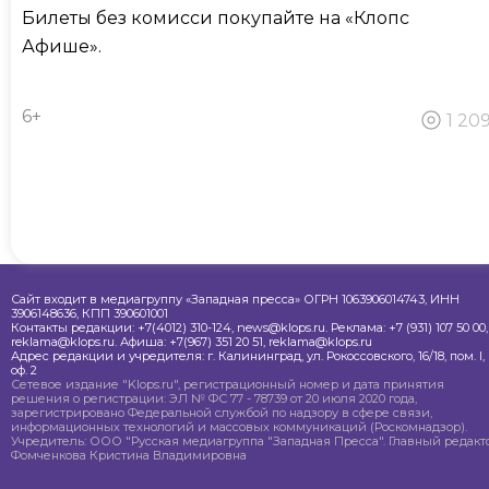
Билеты без комисси покупайте на «Клопс
Афише».
6+
1 20
Сайт входит в медиагруппу «Западная пресса» ОГРН 1063906014743, ИНН
3906148636, КПП 390601001
Контакты редакции: +7(4012) 310-124, news@klops.ru. Реклама: +7 (931) 107 50 00,
reklama@klops.ru. Афиша: +7(967) 351 20 51, reklama@klops.ru
Адрес редакции и учредителя: г. Калининград, ул. Рокоссовского, 16/18, пом. I,
оф. 2
Сетевое издание "Klops.ru", регистрационный номер и дата принятия
решения о регистрации: ЭЛ № ФС 77 - 78739 от 20 июля 2020 года,
зарегистрировано Федеральной службой по надзору в сфере связи,
информационных технологий и массовых коммуникаций (Роскомнадзор).
Учредитель: ООО "Русская медиагруппа "Западная Пресса". Главный редакто
Фомченкова Кристина Владимировна