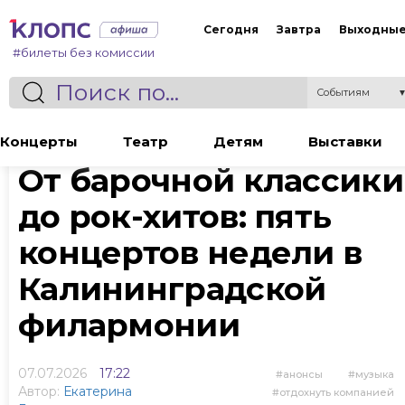
Сегодня
Завтра
Выходны
#билеты без комиссии
Событиям
Статья
Концерты
Театр
Детям
Выставки
От барочной классики
до рок-хитов: пять
концертов недели в
Калининградской
филармонии
07.07.2026
17:22
анонсы
музыка
Автор:
Екатерина
отдохнуть компанией