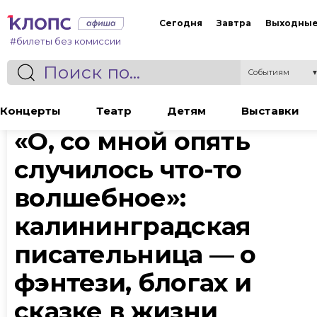
Сегодня
Завтра
Выходны
#билеты без комиссии
Событиям
Статья
Концерты
Театр
Детям
Выставки
«О, со мной опять
случилось что-то
волшебное»:
калининградская
писательница — о
фэнтези, блогах и
сказке в жизни