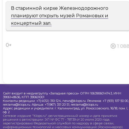
В старинной кирхе Железнодорожного
планируют открыть музей Романовых и
концертный зал.
0+
1 08
Сайт входит в медиагруппу «Западная пресса» ОГРН 1063906014743, ИНН
3906148636, КПП 390601001
Контакты редакции: +7(4012) 310-124, news@klops.ru. Реклама: +7 (931) 107 50 00,
reklama@klops.ru. Афиша: +7(967) 351 20 51, reklama@klops.ru
Адрес редакции и учредителя: г. Калининград, ул. Рокоссовского, 16/18, пом. I,
оф. 2
Сетевое издание "Klops.ru", регистрационный номер и дата принятия
решения о регистрации: ЭЛ № ФС 77 - 78739 от 20 июля 2020 года,
зарегистрировано Федеральной службой по надзору в сфере связи,
информационных технологий и массовых коммуникаций (Роскомнадзор).