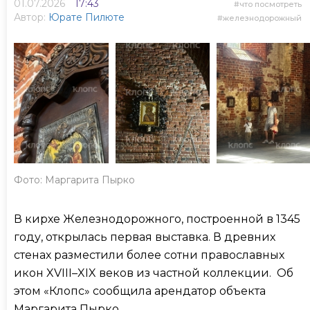
01.07.2026
17:43
что посмотреть
Автор:
Юрате Пилюте
железнодорожный
Фото: Маргарита Пырко
В кирхе Железнодорожного, построенной в 1345
году, открылась первая выставка. В древних
стенах разместили более сотни православных
икон XVIII–XIX веков из частной коллекции. Об
этом «Клопс» сообщила арендатор объекта
Маргарита Пырко.