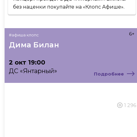
без наценки покупайте на «Клопс Афише».
6+
#афиша клопс
Дима Билан
2 окт 19:00
ДС «Янтарный»
Подробнее
1 296