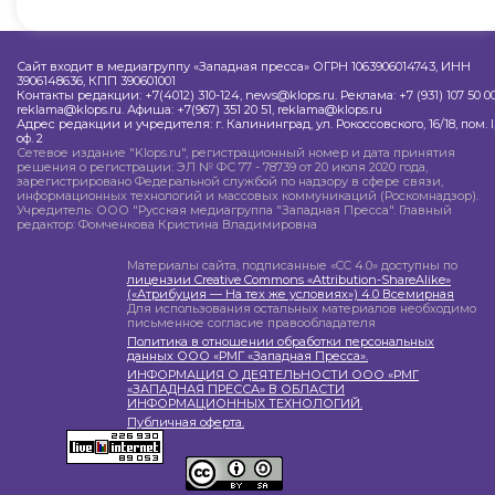
Сайт входит в медиагруппу «Западная пресса» ОГРН 1063906014743, ИНН
3906148636, КПП 390601001
Контакты редакции: +7(4012) 310-124, news@klops.ru. Реклама: +7 (931) 107 50 00
reklama@klops.ru. Афиша: +7(967) 351 20 51, reklama@klops.ru
Адрес редакции и учредителя: г. Калининград, ул. Рокоссовского, 16/18, пом. I
оф. 2
Сетевое издание "Klops.ru", регистрационный номер и дата принятия
решения о регистрации: ЭЛ № ФС 77 - 78739 от 20 июля 2020 года,
зарегистрировано Федеральной службой по надзору в сфере связи,
информационных технологий и массовых коммуникаций (Роскомнадзор).
Учредитель: ООО "Русская медиагруппа "Западная Пресса". Главный
редактор: Фомченкова Кристина Владимировна
Материалы сайта, подписанные «CC 4.0» доступны по
лицензии Creative Commons «Attribution-ShareAlike»
(«Атрибуция — На тех же условиях») 4.0 Всемирная
Для использования остальных материалов необходимо
письменное согласие правообладателя
Политика в отношении обработки персональных
данных ООО «РМГ «Западная Пресса».
ИНФОРМАЦИЯ О ДЕЯТЕЛЬНОСТИ ООО «РМГ
«ЗАПАДНАЯ ПРЕССА» В ОБЛАСТИ
ИНФОРМАЦИОННЫХ ТЕХНОЛОГИЙ.
Публичная оферта.