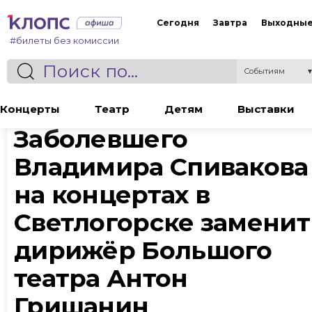
Сегодня
Завтра
Выходны
#билеты без комиссии
Событиям
Статья
Концерты
Театр
Детям
Выставки
Заболевшего
Владимира Спивакова
на концертах в
Светлогорске заменит
дирижёр Большого
театра Антон
Гришанин