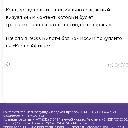
Концерт дополнит специально созданный
визуальный контент, который будет
транслироваться на светодиодных экранах.
Начало в 19:00. Билеты без комиссии покупайте
на «Клопс Афише».
6+
64 31
Сайт входит в медиагруппу «Западная пресса» ОГРН 1063906014743, ИНН
3906148636, КПП 390601001
Контакты редакции: +7(4012) 310-124, news@klops.ru. Реклама: +7 (931) 107 50 00,
reklama@klops.ru. Афиша: +7(967) 351 20 51, reklama@klops.ru
Адрес редакции и учредителя: г. Калининград, ул. Рокоссовского, 16/18, пом. I,