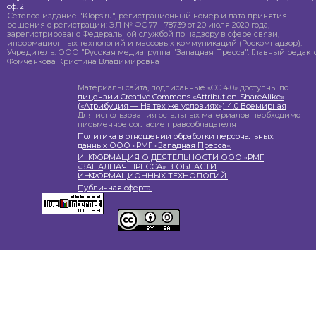
оф. 2
Сетевое издание "Klops.ru", регистрационный номер и дата принятия
решения о регистрации: ЭЛ № ФС 77 - 78739 от 20 июля 2020 года,
зарегистрировано Федеральной службой по надзору в сфере связи,
информационных технологий и массовых коммуникаций (Роскомнадзор).
Учредитель: ООО "Русская медиагруппа "Западная Пресса". Главный редакто
Фомченкова Кристина Владимировна
Материалы сайта, подписанные «CC 4.0» доступны по
лицензии Creative Commons «Attribution-ShareAlike»
(«Атрибуция — На тех же условиях») 4.0 Всемирная
Для использования остальных материалов необходимо
письменное согласие правообладателя
Политика в отношении обработки персональных
данных ООО «РМГ «Западная Пресса».
ИНФОРМАЦИЯ О ДЕЯТЕЛЬНОСТИ ООО «РМГ
«ЗАПАДНАЯ ПРЕССА» В ОБЛАСТИ
ИНФОРМАЦИОННЫХ ТЕХНОЛОГИЙ.
Публичная оферта.