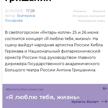
22.06.2026
17:28
анонсы
музыка
Автор:
Екатерина
отдохнуть компанией
Гончарова
культурный отдых
В светлогорском «Янтарь-холле» 25 и 26 июня
состоится концерт «Я люблю тебя, жизнь!». На
сцену выйдут народная артистка России Хибла
Герзмава и Национальный филармонический
оркестр России под руководством главного
дирижёра Государственного академического
Большого театра России Антона Гришанина.
6+
#билеты без комиссии
«Я люблю тебя, жизнь»
Купить билет