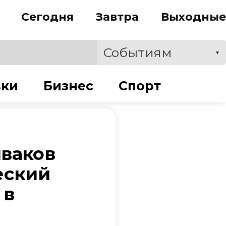
Сегодня
Завтра
Выходные
Событиям
▼
вки
Бизнес
Спорт
иваков
еский
 в