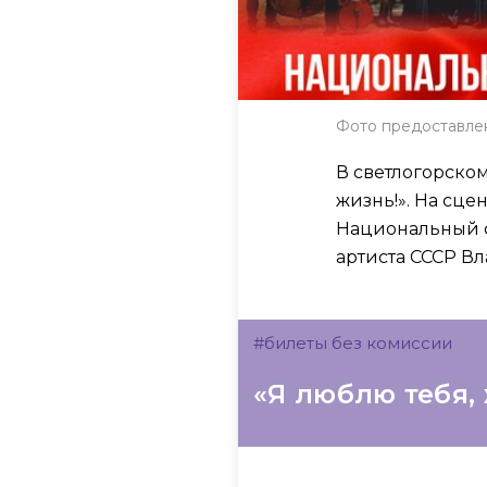
Фото предоставле
В светлогорском
жизнь!». На сце
Национальный 
артиста СССР В
#билеты без комиссии
«Я люблю тебя,