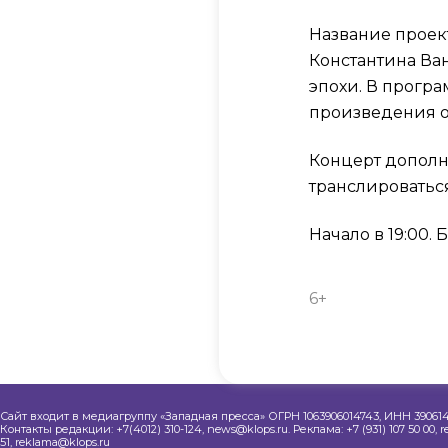
Название проек
Константина Ва
эпохи. В прогр
произведения о
Концерт дополн
транслироватьс
Начало в 19:00.
6+
Сайт входит в медиагруппу «Западная пресса» ОГРН 1063906014743, ИНН 390614
Контакты редакции: +7(4012) 310-124, news@klops.ru. Реклама: +7 (931) 107 50 00, 
51, reklama@klops.ru