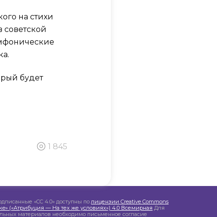
ого на стихи
 советской
имфонические
ка.
орый будет
1 845
одписанные «CC 4.0» доступны по
лицензии Creative Commons
like» («Атрибуция — На тех же условиях») 4.0 Всемирная
Для
альных материалов необходимо письменное согласие