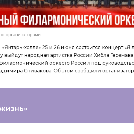
но организаторами
 «Янтарь-холле» 25 и 26 июня состоится концерт «Я 
ну выйдут народная артистка России Хибла Герзмава
филармонический оркестр России под руководств
ладимира Спивакова. Об этом сообщили организатор
 жизнь»