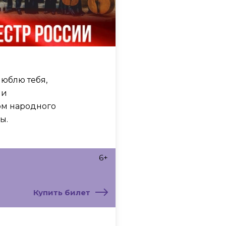
люблю тебя,
 и
ом народного
ы.
6+
Купить билет