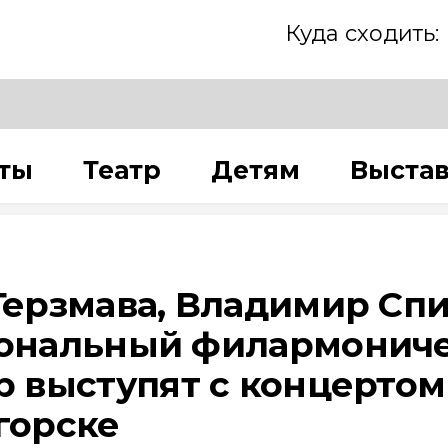
Куда сходить:
ты
Театр
Детям
Выста
Герзмава, Владимир Сп
ональный филармонич
р выступят с концертом
горске