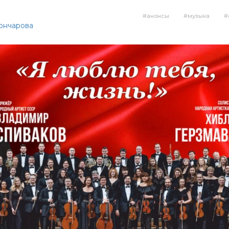
анонсы
музыка
Гончарова