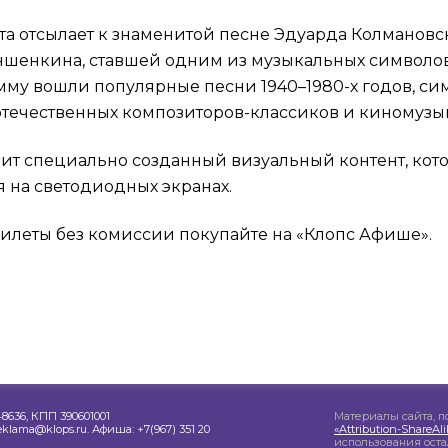
та отсылает к знаменитой песне Эдуарда Колмановск
ншенкина, ставшей одним из музыкальных символов
амму вошли популярные песни 1940–1980-х годов, с
течественных композиторов-классиков и киномузы
ит специально созданный визуальный контент, кот
я на светодиодных экранах.
 Билеты без комиссии покупайте на «Клопс Афише».
8636, КПП 390601001
Материалы сайта, п
reklama@klops.ru. Афиша: +7(967) 351 20
«Attribution-ShareA
использования ост