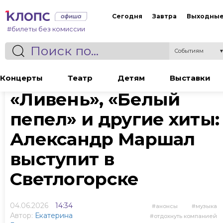
Сегодня
Завтра
Выходны
#билеты без комиссии
Событиям
Статья
Концерты
Театр
Детям
Выставки
«Ливень», «Белый
пепел» и другие хиты:
Александр Маршал
выступит в
Светлогорске
04.06.2026
14:34
анонсы
музыка
Автор:
Екатерина
отдохнуть компанией