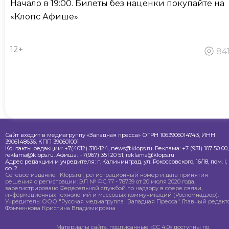
Начало в 19:00. Билеты без наценки покупайте на
«Клопс Афише».
12+
84
Сайт входит в медиагруппу «Западная пресса» ОГРН 1063906014743, ИНН
3906148636, КПП 390601001
Контакты редакции: +7(4012) 310-124, news@klops.ru. Реклама: +7 (931) 107 50 00,
reklama@klops.ru. Афиша: +7(967) 351 20 51, reklama@klops.ru
Адрес редакции и учредителя: г. Калининград, ул. Рокоссовского, 16/18, пом. I,
оф. 2
Сетевое издание "Klops.ru", регистрационный номер и дата принятия
решения о регистрации: ЭЛ № ФС 77 - 78739 от 20 июля 2020 года,
зарегистрировано Федеральной службой по надзору в сфере связи,
информационных технологий и массовых коммуникаций (Роскомнадзор).
Учредитель: ООО "Русская медиагруппа "Западная Пресса". Главный редакто
Фомченкова Кристина Владимировна
Материалы сайта, подписанные «CC 4.0» доступны по