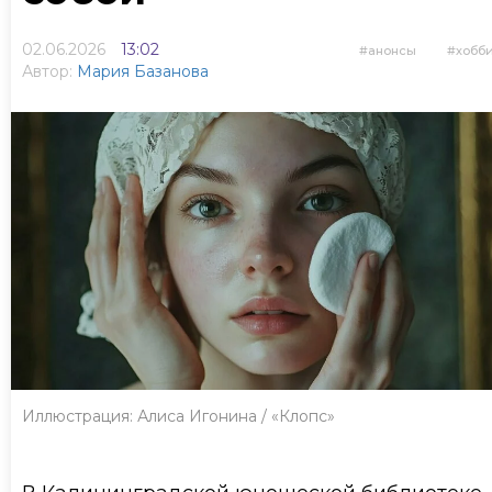
02.06.2026
13:02
анонсы
хобб
Автор:
Мария Базанова
Иллюстрация: Алиса Игонина / «Клопс»