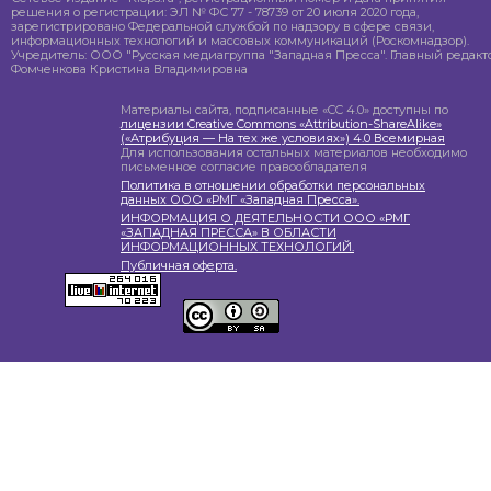
решения о регистрации: ЭЛ № ФС 77 - 78739 от 20 июля 2020 года,
зарегистрировано Федеральной службой по надзору в сфере связи,
информационных технологий и массовых коммуникаций (Роскомнадзор).
Учредитель: ООО "Русская медиагруппа "Западная Пресса". Главный редакто
Фомченкова Кристина Владимировна
Материалы сайта, подписанные «CC 4.0» доступны по
лицензии Creative Commons «Attribution-ShareAlike»
(«Атрибуция — На тех же условиях») 4.0 Всемирная
Для использования остальных материалов необходимо
письменное согласие правообладателя
Политика в отношении обработки персональных
данных ООО «РМГ «Западная Пресса».
ИНФОРМАЦИЯ О ДЕЯТЕЛЬНОСТИ ООО «РМГ
«ЗАПАДНАЯ ПРЕССА» В ОБЛАСТИ
ИНФОРМАЦИОННЫХ ТЕХНОЛОГИЙ.
Публичная оферта.