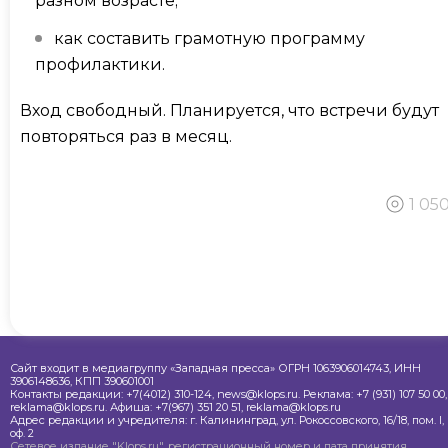
разном возрасте;
как составить грамотную программу
профилактики.
Вход свободный. Планируется, что встречи будут
повторяться раз в месяц.
1 05
Сайт входит в медиагруппу «Западная пресса» ОГРН 1063906014743, ИНН
3906148636, КПП 390601001
Контакты редакции: +7(4012) 310-124, news@klops.ru. Реклама: +7 (931) 107 50 00,
reklama@klops.ru. Афиша: +7(967) 351 20 51, reklama@klops.ru
Адрес редакции и учредителя: г. Калининград, ул. Рокоссовского, 16/18, пом. I,
оф. 2
Сетевое издание "Klops.ru", регистрационный номер и дата принятия