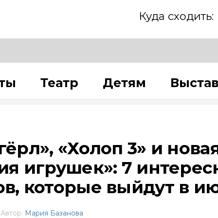
Куда сходить:
ты
Театр
Детям
Выста
ёрл», «Холоп 3» и нова
ия игрушек»: 7 интерес
в, которые выйдут в и
Автор:
Мария Базанова