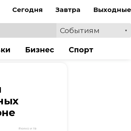
Сегодня
Завтра
Выходные
Событиям
▼
вки
Бизнес
Спорт
я
ных
юне
кино и тв