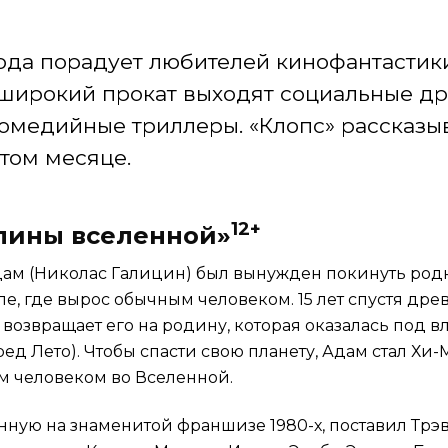
ода порадует любителей кинофантастик
В широкий прокат выходят социальные д
омедийные триллеры. «Клопс» рассказыв
этом месяце.
12+
елины вселенной»
м (Николас Галицин) был вынужден покинуть родн
ле, где вырос обычным человеком. 15 лет спустя др
 возвращает его на родину, которая оказалась под в
ед Лето). Чтобы спасти свою планету, Адам стал Х
 человеком во Вселенной.
нную на знаменитой франшизе 1980-х, поставил Трэв