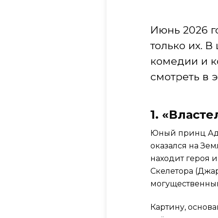
Июнь 2026 г
только их. 
комедии и к
смотреть в 
1. «Власт
Юный принц Ада
оказался на Зем
находит героя и
Скелетора (Джар
могущественным
Картину, основа