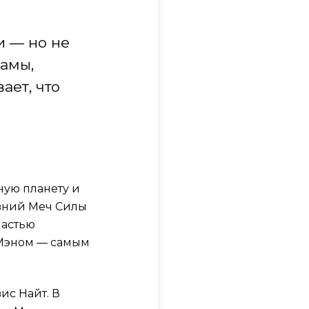
и — но не
рамы,
ает, что
ую планету и
евний Меч Силы
ластью
и-Мэном — самым
ис Найт. В