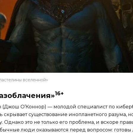
ластелины вселенной»
16+
разоблачения»
 (Джош О’Коннор) — молодой специалист по киберб
ь скрывает существование инопланетного разума, но
. Однако это не только его проблема, и вскоре прав
бычные люди оказываются перед вопросом: готовы л