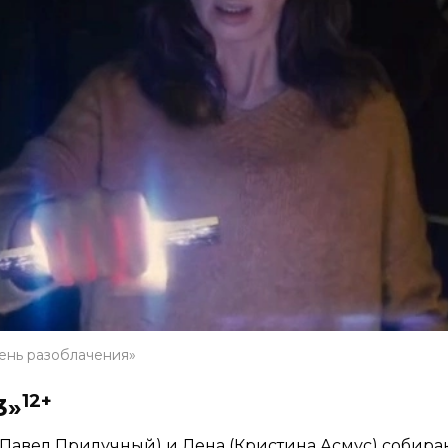
ень разоблачения»
12+
3»
(Павел Прилучный) и Лена (Кристина Асмус) собираю