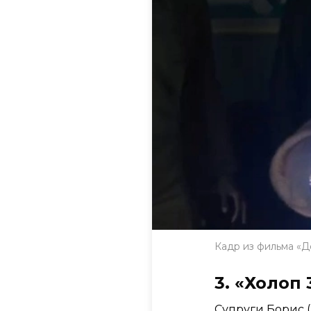
Кадр из фильма «Д
3. «Холоп 
Супруги Борис 