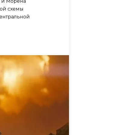
и и Морена
той схемы
центральной