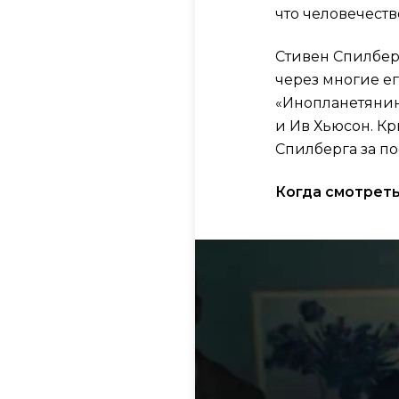
что человечест
Стивен Спилбер
через многие ег
«Инопланетянина
и Ив Хьюсон. К
Спилберга за п
Когда смотреть