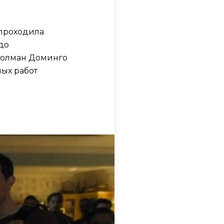
 проходила
до
 Колман Доминго
ых работ