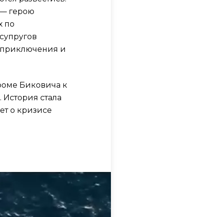
 — герою
х по
 супругов
е приключения и
роме Биковича к
 История стала
ет о кризисе