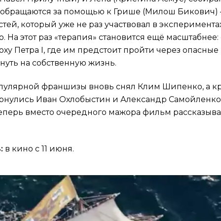
 обращаются за помощью к Грише (Милош Бикович)
ей, который уже не раз участвовал в эксперимента
 На этот раз «терапия» становится ещё масштабнее:
оху Петра I, где им предстоит пройти через опасны
нуть на собственную жизнь.
опулярной франшизы вновь снял Клим Шипенко, а к
рнулись Иван Охлобыстин и Александр Самойленко.
еперь в
место очередного мажора фильм рассказыва
:
в кино с 11 июня.