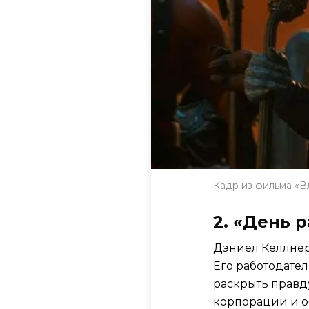
Кадр из фильма «В
2. «День 
Дэниел Келлнер
Его работодател
раскрыть правду
корпорации и о