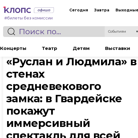
Сегодня
Завтра
Выходны
#билеты без комиссии
Событиям
Статья
Концерты
Театр
Детям
Выставки
«Руслан и Людмила» в
стенах
средневекового
замка: в Гвардейске
покажут
иммерсивный
спектакль для всей