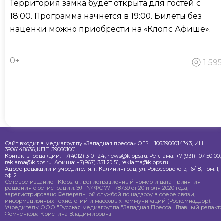
Территория замка будет открыта для гостей с
18:00. Программа начнется в 19:00. Билеты без
наценки можно приобрести на «Клопс Афише».
0+
1 59
Сайт входит в медиагруппу «Западная пресса» ОГРН 1063906014743, ИНН
3906148636, КПП 390601001
Контакты редакции: +7(4012) 310-124, news@klops.ru. Реклама: +7 (931) 107 50 00,
reklama@klops.ru. Афиша: +7(967) 351 20 51, reklama@klops.ru
Адрес редакции и учредителя: г. Калининград, ул. Рокоссовского, 16/18, пом. I,
оф. 2
Сетевое издание "Klops.ru", регистрационный номер и дата принятия
решения о регистрации: ЭЛ № ФС 77 - 78739 от 20 июля 2020 года,
зарегистрировано Федеральной службой по надзору в сфере связи,
информационных технологий и массовых коммуникаций (Роскомнадзор).
Учредитель: ООО "Русская медиагруппа "Западная Пресса". Главный редакто
Фомченкова Кристина Владимировна