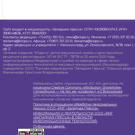
Сайт входит в медиагруппу «Западная пресса» ОГРН 1063906014743, ИНН
3906148636, КПП 390601001
Контакты редакции: +7(4012) 310-124, news@klops.ru. Реклама: +7 (931) 107 50 00,
reklama@klops.ru. Афиша: +7(967) 351 20 51, reklama@klops.ru
Адрес редакции и учредителя: г. Калининград, ул. Рокоссовского, 16/18, пом. I,
оф. 2
Сетевое издание "Klops.ru", регистрационный номер и дата принятия
решения о регистрации: ЭЛ № ФС 77 - 78739 от 20 июля 2020 года,
зарегистрировано Федеральной службой по надзору в сфере связи,
информационных технологий и массовых коммуникаций (Роскомнадзор).
Учредитель: ООО "Русская медиагруппа "Западная Пресса". Главный редакто
Фомченкова Кристина Владимировна
Материалы сайта, подписанные «CC 4.0» доступны по
лицензии Creative Commons «Attribution-ShareAlike»
(«Атрибуция — На тех же условиях») 4.0 Всемирная
Для использования остальных материалов необходимо
письменное согласие правообладателя
Политика в отношении обработки персональных
данных ООО «РМГ «Западная Пресса».
ИНФОРМАЦИЯ О ДЕЯТЕЛЬНОСТИ ООО «РМГ
«ЗАПАДНАЯ ПРЕССА» В ОБЛАСТИ
ИНФОРМАЦИОННЫХ ТЕХНОЛОГИЙ.
Публичная оферта.