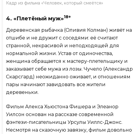
Кадр из фильма «Человек, который смеётся»
18+
4. «Плетёный муж»
Деревенская рыбачка (Оливия Колман)
живёт на
отшибе и не дружит с соседями: её считают
странной, некрасивой и неподходящей для
нормальной жизни. Устав от одиночества,
женщина обращается к мастеру-плетельщику и
заказывает себе мужа из лозы. Чучело (Александр
Скарсгард) неожиданно оживает, и отношениям
пары начинают завидовать все жители
деревеньки.
Фильм Алекса Хьюстона Фишера и Элеанор
Уилсон основан на рассказе современной
фэнтези-писательницы Урсулы Уиллс-Джонс.
Несмотря на сказочную завязку, фильм довольно