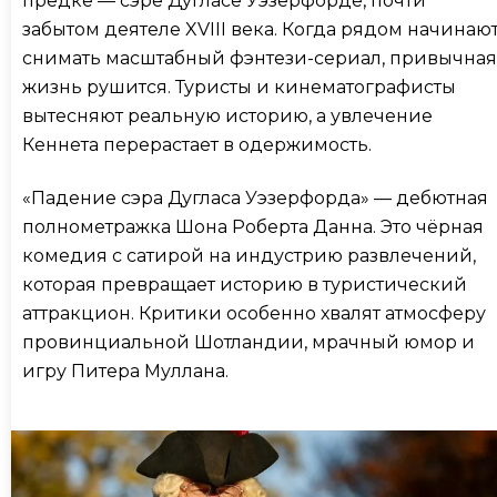
предке — сэре Дугласе Уэзерфорде, почти
забытом деятеле XVIII века. Когда рядом начинаю
снимать масштабный фэнтези-сериал, привычная
жизнь рушится. Туристы и кинематографисты
вытесняют реальную историю, а увлечение
Кеннета перерастает в одержимость.
«Падение сэра Дугласа Уэзерфорда» — дебютная
полнометражка Шона Роберта Данна. Это чёрная
комедия с сатирой на индустрию развлечений,
которая превращает историю в туристический
аттракцион. Критики особенно хвалят атмосферу
провинциальной Шотландии, мрачный юмор и
игру Питера Муллана.