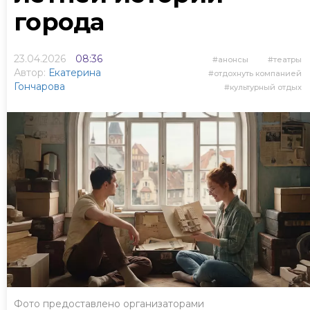
города
23.04.2026
08:36
анонсы
театры
Автор:
Екатерина
отдохнуть компанией
Гончарова
культурный отдых
Фото предоставлено организаторами