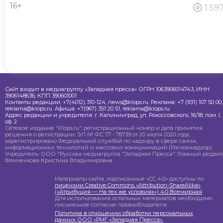
16+
1 59
Сайт входит в медиагруппу «Западная пресса» ОГРН 1063906014743, ИНН
3906148636, КПП 390601001
Контакты редакции: +7(4012) 310-124, news@klops.ru. Реклама: +7 (931) 107 50 00,
reklama@klops.ru. Афиша: +7(967) 351 20 51, reklama@klops.ru
Адрес редакции и учредителя: г. Калининград, ул. Рокоссовского, 16/18, пом. I,
оф. 2
Сетевое издание "Klops.ru", регистрационный номер и дата принятия
решения о регистрации: ЭЛ № ФС 77 - 78739 от 20 июля 2020 года,
зарегистрировано Федеральной службой по надзору в сфере связи,
информационных технологий и массовых коммуникаций (Роскомнадзор).
Учредитель: ООО "Русская медиагруппа "Западная Пресса". Главный редакто
Фомченкова Кристина Владимировна
Материалы сайта, подписанные «CC 4.0» доступны по
лицензии Creative Commons «Attribution-ShareAlike»
(«Атрибуция — На тех же условиях») 4.0 Всемирная
Для использования остальных материалов необходимо
письменное согласие правообладателя
Политика в отношении обработки персональных
данных ООО «РМГ «Западная Пресса».