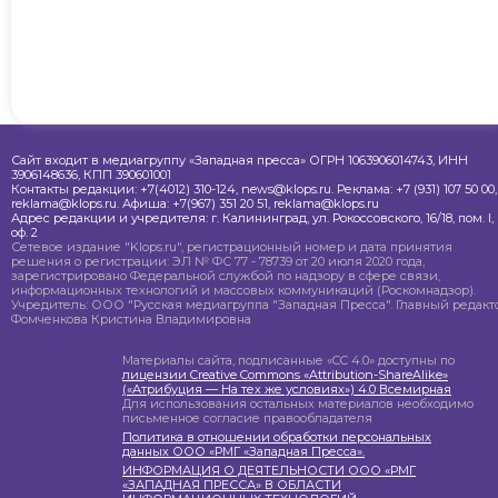
Сайт входит в медиагруппу «Западная пресса» ОГРН 1063906014743, ИНН
3906148636, КПП 390601001
Контакты редакции: +7(4012) 310-124, news@klops.ru. Реклама: +7 (931) 107 50 00,
reklama@klops.ru. Афиша: +7(967) 351 20 51, reklama@klops.ru
Адрес редакции и учредителя: г. Калининград, ул. Рокоссовского, 16/18, пом. I,
оф. 2
Сетевое издание "Klops.ru", регистрационный номер и дата принятия
решения о регистрации: ЭЛ № ФС 77 - 78739 от 20 июля 2020 года,
зарегистрировано Федеральной службой по надзору в сфере связи,
информационных технологий и массовых коммуникаций (Роскомнадзор).
Учредитель: ООО "Русская медиагруппа "Западная Пресса". Главный редакто
Фомченкова Кристина Владимировна
Материалы сайта, подписанные «CC 4.0» доступны по
лицензии Creative Commons «Attribution-ShareAlike»
(«Атрибуция — На тех же условиях») 4.0 Всемирная
Для использования остальных материалов необходимо
письменное согласие правообладателя
Политика в отношении обработки персональных
данных ООО «РМГ «Западная Пресса».
ИНФОРМАЦИЯ О ДЕЯТЕЛЬНОСТИ ООО «РМГ
«ЗАПАДНАЯ ПРЕССА» В ОБЛАСТИ