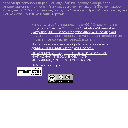
зарегистрировано Федеральной службой по надзору в сфере связи,
информационных технологий и массовых коммуникаций (Роскомнадзор).
Учредитель: ООО "Русская медиагруппа "Западная Пресса". Главный редакто
Фомченкова Кристина Владимировна
Материалы сайта, подписанные «CC 4.0» доступны по
лицензии Creative Commons «Attribution-ShareAlike»
(«Атрибуция — На тех же условиях») 4.0 Всемирная
Для использования остальных материалов необходимо
письменное согласие правообладателя
Политика в отношении обработки персональных
данных ООО «РМГ «Западная Пресса».
ИНФОРМАЦИЯ О ДЕЯТЕЛЬНОСТИ ООО «РМГ
«ЗАПАДНАЯ ПРЕССА» В ОБЛАСТИ
ИНФОРМАЦИОННЫХ ТЕХНОЛОГИЙ.
Публичная оферта.