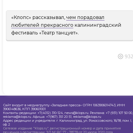
«Клопс» рассказывал,
чем порадовал
любителей прекрасного
калининградский
фестиваль «Театр танцует».
93
Сайт входит в медиагруппу «Западная пресса» ОГРН 1063906014743, ИНН
3906148636, КПП 390601001
Контакты редакции: +7(4012) 310-124, news@klops.ru. Реклама: +7 (931) 107 50 00,
reklama@klops.ru. Афиша: +7(967) 351 20 51, reklama@klops.ru
Адрес редакции и учредителя: г. Калининград, ул. Рокоссовского, 16/18, пом. I,
оф. 2
Сетевое издание "Klops.ru", регистрационный номер и дата принятия
решения о регистрации: ЭЛ № ФС 77 - 78739 от 20 июля 2020 года,