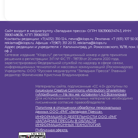
Сайт входит в медиагруппу «Западная пресса» ОГРН 1063906014743, ИНН
3906148636, КПП 390601001
Контакты редакции: +7(4012) 310-124, news@klops.ru. Реклама: +7 (931) 107 50 00
reklama@klops.ru. Афиша: +7(967) 351 20 51, reklama@klops.ru
Адрес редакции и учредителя: г. Калининград, ул. Рокоссовского, 16/18, пом. I
оф. 2
Сетевое издание "Klops.ru", регистрационный номер и дата принятия
решения о регистрации: ЭЛ № ФС 77 - 78739 от 20 июля 2020 года,
зарегистрировано Федеральной службой по надзору в сфере связи,
информационных технологий и массовых коммуникаций (Роскомнадзор).
Учредитель: ООО "Русская медиагруппа "Западная Пресса". Главный
редактор: Фомченкова Кристина Владимировна
Материалы сайта, подписанные «CC 4.0» доступны по
лицензии Creative Commons «Attribution-ShareAlike»
(«Атрибуция — На тех же условиях») 4.0 Всемирная
Для использования остальных материалов необходимо
письменное согласие правообладателя
Политика в отношении обработки персональных
данных ООО «РМГ «Западная Пресса».
ИНФОРМАЦИЯ О ДЕЯТЕЛЬНОСТИ ООО «РМГ
«ЗАПАДНАЯ ПРЕССА» В ОБЛАСТИ
ИНФОРМАЦИОННЫХ ТЕХНОЛОГИЙ.
Публичная оферта.