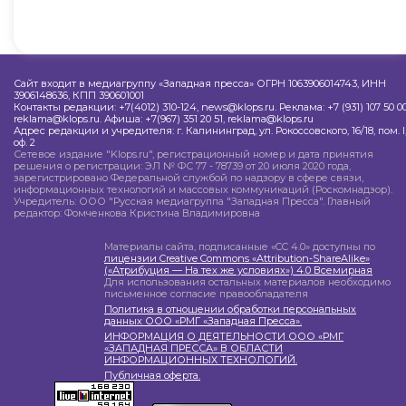
Сайт входит в медиагруппу «Западная пресса» ОГРН 1063906014743, ИНН
3906148636, КПП 390601001
Контакты редакции: +7(4012) 310-124, news@klops.ru. Реклама: +7 (931) 107 50 00
reklama@klops.ru. Афиша: +7(967) 351 20 51, reklama@klops.ru
Адрес редакции и учредителя: г. Калининград, ул. Рокоссовского, 16/18, пом. I
оф. 2
Сетевое издание "Klops.ru", регистрационный номер и дата принятия
решения о регистрации: ЭЛ № ФС 77 - 78739 от 20 июля 2020 года,
зарегистрировано Федеральной службой по надзору в сфере связи,
информационных технологий и массовых коммуникаций (Роскомнадзор).
Учредитель: ООО "Русская медиагруппа "Западная Пресса". Главный
редактор: Фомченкова Кристина Владимировна
Материалы сайта, подписанные «CC 4.0» доступны по
лицензии Creative Commons «Attribution-ShareAlike»
(«Атрибуция — На тех же условиях») 4.0 Всемирная
Для использования остальных материалов необходимо
письменное согласие правообладателя
Политика в отношении обработки персональных
данных ООО «РМГ «Западная Пресса».
ИНФОРМАЦИЯ О ДЕЯТЕЛЬНОСТИ ООО «РМГ
«ЗАПАДНАЯ ПРЕССА» В ОБЛАСТИ
ИНФОРМАЦИОННЫХ ТЕХНОЛОГИЙ.
Публичная оферта.