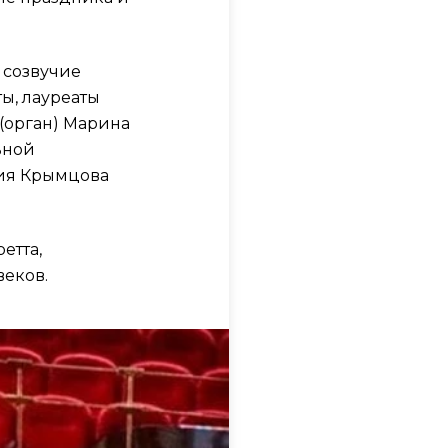
 созвучие
ты, лауреаты
(орган) Марина
ьной
ия Крымцова
етта,
веков.