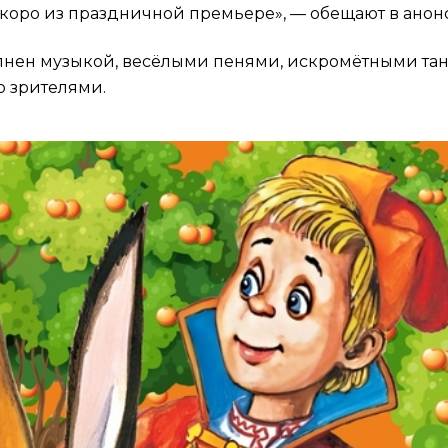
скоро из праздничной премьере», — обещают в анонс
лнен музыкой, весёлыми пенями, искромётными та
о зрителями.