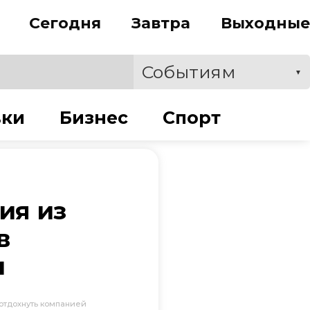
Сегодня
Завтра
Выходные
Событиям
▼
вки
Бизнес
Спорт
ия из
в
и
отдохнуть компанией