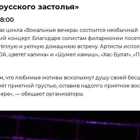
 русского застолья»
18:00
ах цикла «Вокальные вечера» состоится необычный
ий концерт. Благодаря солистам филармонии посет
 тёплую и уютную домашнюю встречу. Артисты испол
Ой, цветёт калина» и «Шумел камыш», «Хас-Булат», «П
м, что любимые мотивы всколыхнут душу своей бе
оят приятной грустью, оставив надолго приятное в
ре», — обещают организаторы.