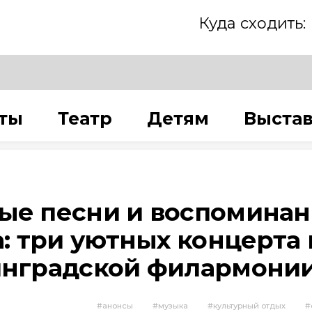
Куда сходить:
ты
Театр
Детям
Выста
е песни и воспоминан
а: три уютных концерта 
нградской филармони
анонсы
музыка
культурный отдых