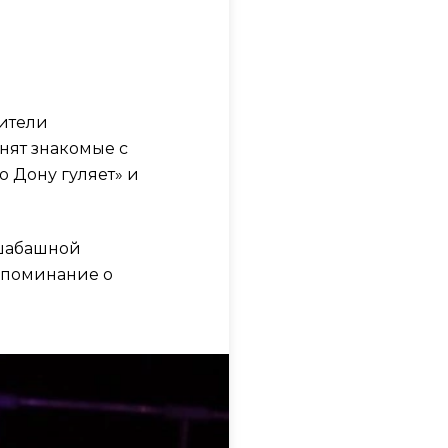
ители
нят знакомые с
о Дону гуляет» и
сшабашной
оспоминание о