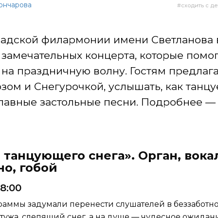
Гончарова
сходить с д
радской филармонии имени Светланова 
 замечательных концерта, которые помо
 на праздничную волну. Гостям предлага
ом и Снегурочкой, услышать, как танцуе
лавные застольные песни. Подробнее —
а танцующего снега». Орган, вока
о, гобой
18:00
раммы задумали перенести слушателей в беззаботное
стужа, слепящий снег, а на душе — чудесное ожидан