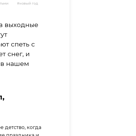
етьми
новый год
в выходные
гут
ют спеть с
т снег, и
 в нашем
л,
 детство, когда
ие праздника и