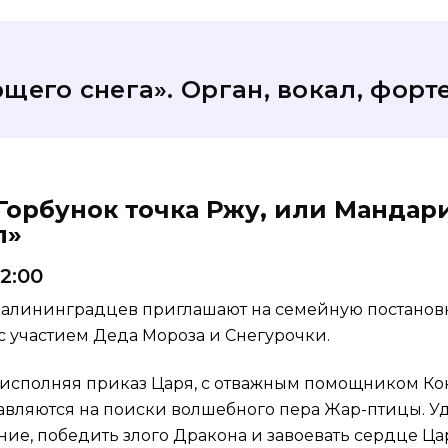
щего снега». Орган, вокал, форте
-Горбунок точка Ржу, или Манда
л»
12:00
калининградцев приглашают на семейную постанов
с участием Деда Мороза и Снегурочки.
 исполняя приказ Царя, с отважным помощником Ко
авляются на поиски волшебного пера Жар-птицы. Уд
ние, победить злого Дракона и завоевать сердце Ц