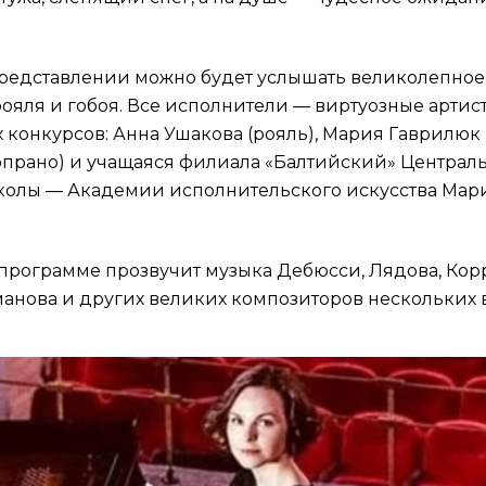
редставлении можно будет услышать великолепное
 рояля и гобоя. Все исполнители — виртуозные артис
конкурсов: Анна Ушакова (рояль), Мария Гаврилюк 
опрано) и учащаяся филиала «Балтийский» Централ
колы — Академии исполнительского искусства Мар
программе прозвучит музыка Дебюсси, Лядова, Корр
манова и других великих композиторов нескольких 