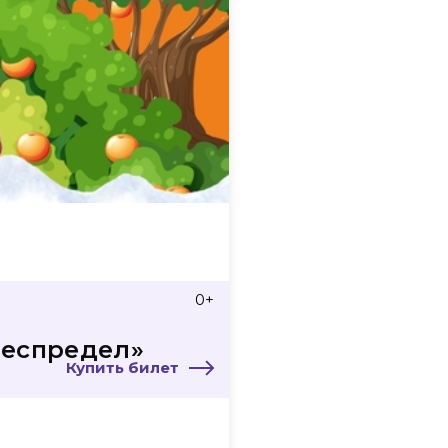
0+
беспредел»
Купить билет