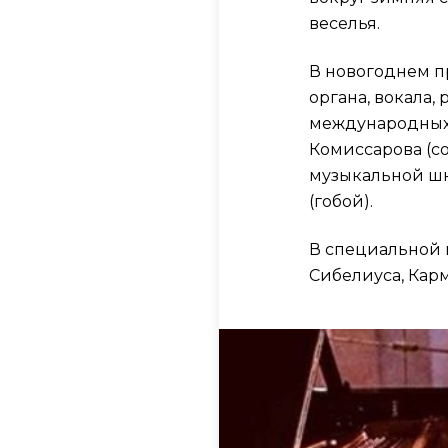
веселья.
В новогоднем п
органа, вокала,
международных 
Комиссарова (с
музыкальной ш
(гобой).
В специальной 
Сибелиуса, Кар