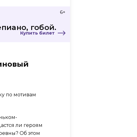
6+
пиано, гобой.
Купить билет
риновый
ку по мотивам
ньком-
астся ли героям
аревны? Об этом