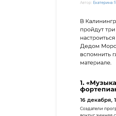
Автор:
Екатерина 
В Калининг
пройдут три
настроиться
Дедом Мороз
вспомнить г
материале.
1. «Музык
фортепиан
16 декабря, 
Создатели прог
вокруг зимняя 