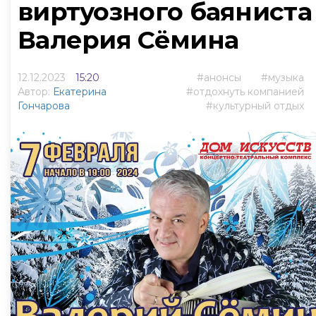
виртуозного баяниста
Валерия Сёмина
12.12.2023
15:20
анонсы
музыка
Автор:
Екатерина
отдохнуть компанией
Гончарова
культурный отдых