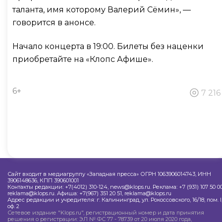
таланта, имя которому Валерий Сёмин», —
говорится в анонсе.
Начало концерта в 19:00. Билеты без наценки
приобретайте на «Клопс Афише».
6+
7 216
Сайт входит в медиагруппу «Западная пресса» ОГРН 1063906014743, ИНН
3906148636, КПП 390601001
Контакты редакции: +7(4012) 310-124, news@klops.ru. Реклама: +7 (931) 107 50 00
reklama@klops.ru. Афиша: +7(967) 351 20 51, reklama@klops.ru
Адрес редакции и учредителя: г. Калининград, ул. Рокоссовского, 16/18, пом. I
оф. 2
Сетевое издание "Klops.ru", регистрационный номер и дата принятия
решения о регистрации: ЭЛ № ФС 77 - 78739 от 20 июля 2020 года,