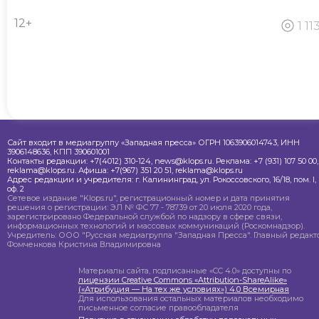
12+
1 11
Сайт входит в медиагруппу «Западная пресса» ОГРН 1063906014743, ИНН
3906148636, КПП 390601001
Контакты редакции: +7(4012) 310-124, news@klops.ru. Реклама: +7 (931) 107 50 00,
reklama@klops.ru. Афиша: +7(967) 351 20 51, reklama@klops.ru
Адрес редакции и учредителя: г. Калининград, ул. Рокоссовского, 16/18, пом. I,
оф. 2
Сетевое издание "Klops.ru", регистрационный номер и дата принятия
решения о регистрации: ЭЛ № ФС 77 - 78739 от 20 июля 2020 года,
зарегистрировано Федеральной службой по надзору в сфере связи,
информационных технологий и массовых коммуникаций (Роскомнадзор).
Учредитель: ООО "Русская медиагруппа "Западная Пресса". Главный редакто
Фомченкова Кристина Владимировна
Материалы сайта, подписанные «CC 4.0» доступны по
лицензии Creative Commons «Attribution-ShareAlike»
(«Атрибуция — На тех же условиях») 4.0 Всемирная
Для использования остальных материалов необходимо
письменное согласие правообладателя