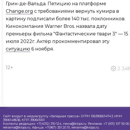
Грин-де-Вальда. Петицию на платформе
Change.org
с требованиями вернуть кумира в
картину подписали более 140 тыс. поклонников.
Кинокомпания Warner Bros. назвала дату
премьеры фильма "Фантастические твари 3" — 15
июля 2022г. Актёр прокомментировал эту
ситуацию
6 ноября.
12+
2 34
Сайт входит в медиагруппу «Западная пресса» ОГРН 1063906014743, ИНН
3906148636, КПП 390601001
Контакты редакции: +7(4012) 310-124, news@klops.ru. Реклама: +7 (931) 107 50 00,
reklama@klops.ru. Афиша: +7(967) 351 20 51, reklama@klops.ru