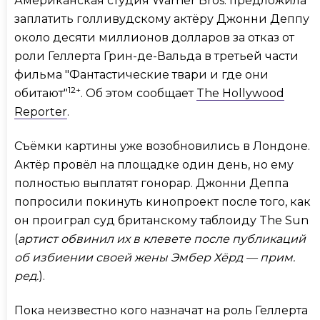
Американская студия Warner Bros. предложила
заплатить голливудскому актёру Джонни Деппу
около десяти миллионов долларов за отказ от
роли Геллерта Грин-де-Вальда в третьей части
фильма "Фантастические твари и где они
12+
обитают"
. Об этом сообщает
The Hollywood
Reporter
.
Съёмки картины уже возобновились в Лондоне.
Актёр провёл на площадке один день, но ему
полностью выплатят гонорар. Джонни Деппа
попросили покинуть кинопроект после того, как
он проиграл суд британскому таблоиду The Sun
(
артист обвинил их в клевете после публикаций
об избиении своей жены Эмбер Хёрд — прим.
ред.
).
Пока неизвестно кого назначат на роль Геллерта