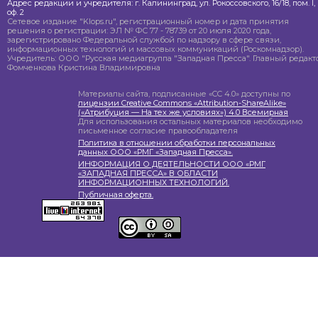
Адрес редакции и учредителя: г. Калининград, ул. Рокоссовского, 16/18, пом. I,
оф. 2
Сетевое издание "Klops.ru", регистрационный номер и дата принятия
решения о регистрации: ЭЛ № ФС 77 - 78739 от 20 июля 2020 года,
зарегистрировано Федеральной службой по надзору в сфере связи,
информационных технологий и массовых коммуникаций (Роскомнадзор).
Учредитель: ООО "Русская медиагруппа "Западная Пресса". Главный редакто
Фомченкова Кристина Владимировна
Материалы сайта, подписанные «CC 4.0» доступны по
лицензии Creative Commons «Attribution-ShareAlike»
(«Атрибуция — На тех же условиях») 4.0 Всемирная
Для использования остальных материалов необходимо
письменное согласие правообладателя
Политика в отношении обработки персональных
данных ООО «РМГ «Западная Пресса».
ИНФОРМАЦИЯ О ДЕЯТЕЛЬНОСТИ ООО «РМГ
«ЗАПАДНАЯ ПРЕССА» В ОБЛАСТИ
ИНФОРМАЦИОННЫХ ТЕХНОЛОГИЙ.
Публичная оферта.