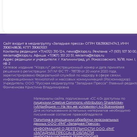
Сайт входит в медиагруппу «Западная пресса» ОГРН 1063906014743, ИНН
3906148636, КПП 390601001
Контакты редакции: +7(4012) 310-124, news@klops.ru. Реклама: +7 (931) 107 50 00,
reklama@klops.ru. Афиша: +7(967) 351 20 51, reklama@klops.ru
Адрес редакции и учредителя: г. Калининград, ул. Рокоссовского, 16/18, пом. I,
оф. 2
Сетевое издание "Klops.ru", регистрационный номер и дата принятия
решения о регистрации: ЭЛ № ФС 77 - 78739 от 20 июля 2020 года,
зарегистрировано Федеральной службой по надзору в сфере связи,
информационных технологий и массовых коммуникаций (Роскомнадзор).
Учредитель: ООО "Русская медиагруппа "Западная Пресса". Главный редакто
Фомченкова Кристина Владимировна
Материалы сайта, подписанные «CC 4.0» доступны по
лицензии Creative Commons «Attribution-ShareAlike»
(«Атрибуция — На тех же условиях») 4.0 Всемирная
Для использования остальных материалов необходимо
письменное согласие правообладателя
Политика в отношении обработки персональных
данных ООО «РМГ «Западная Пресса».
ИНФОРМАЦИЯ О ДЕЯТЕЛЬНОСТИ ООО «РМГ
«ЗАПАДНАЯ ПРЕССА» В ОБЛАСТИ
ИНФОРМАЦИОННЫХ ТЕХНОЛОГИЙ.