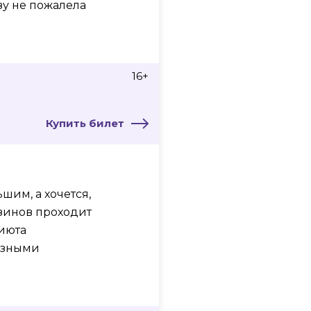
зу не пожалела
16+
Купить билет
шим, а хочется,
азинов проходит
июта
азными