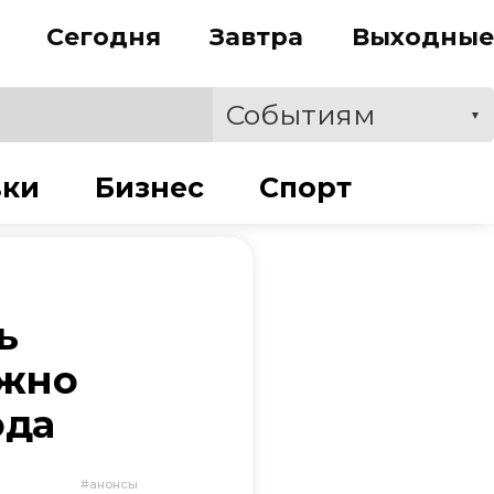
Сегодня
Завтра
Выходные
Событиям
▼
вки
Бизнес
Спорт
ь
ожно
ода
анонсы