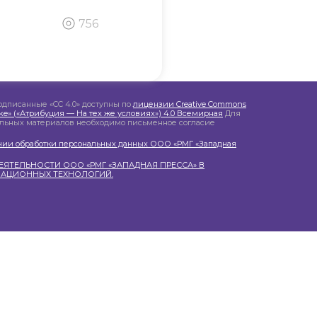
756
одписанные «CC 4.0» доступны по
лицензии Creative Commons
like» («Атрибуция — На тех же условиях») 4.0 Всемирная
Для
альных материалов необходимо письменное согласие
нии обработки персональных данных ООО «РМГ «Западная
ЯТЕЛЬНОСТИ ООО «РМГ «ЗАПАДНАЯ ПРЕССА» В
АЦИОННЫХ ТЕХНОЛОГИЙ.