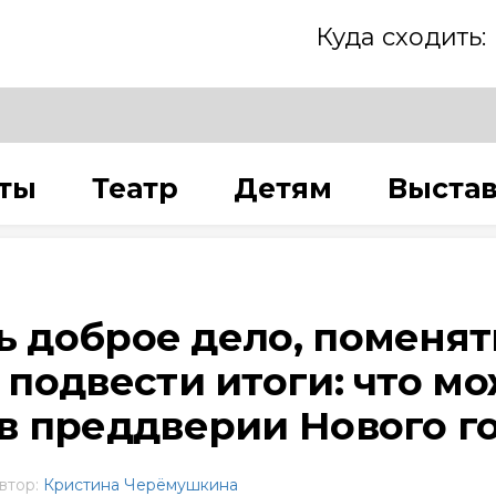
Куда сходить:
ты
Театр
Детям
Выста
ь доброе дело, поменят
, подвести итоги: что м
 в преддверии Нового г
втор:
Кристина Черёмушкина