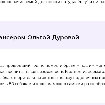
окооплачиваемой должности на "удалёнку" и ни ра
лансером Ольгой Дуровой
у за прошедший год не помогли братьям нашим мень
 вас появится такая возможность. В одном из зоомаг
 благотворительная акция в пользу подопечных пр
омочь 80 собакам и кошкам можно самыми разнообр