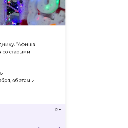
зднику. “Афиша
я со старыми
ть
бря, об этом и
12+