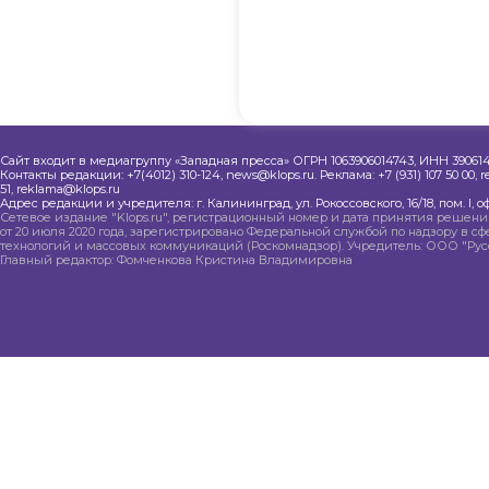
Сайт входит в медиагруппу «Западная пресса» ОГРН 1063906014743, ИНН 390614
Контакты редакции: +7(4012) 310-124, news@klops.ru. Реклама: +7 (931) 107 50 00, 
51, reklama@klops.ru
Адрес редакции и учредителя: г. Калининград, ул. Рокоссовского, 16/18, пом. I, оф
Сетевое издание "Klops.ru", регистрационный номер и дата принятия решения
от 20 июля 2020 года, зарегистрировано Федеральной службой по надзору в 
технологий и массовых коммуникаций (Роскомнадзор). Учредитель: ООО "Рус
Главный редактор: Фомченкова Кристина Владимировна