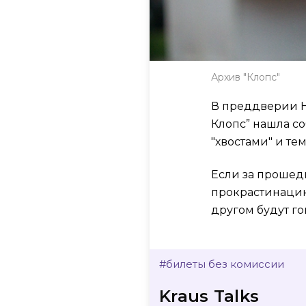
Архив "Клопс"
В преддверии Н
Клопс” нашла со
"хвостами" и тем
Если за прошед
прокрастинацию,
другом будут гов
#билеты без комиссии
Kraus Talks