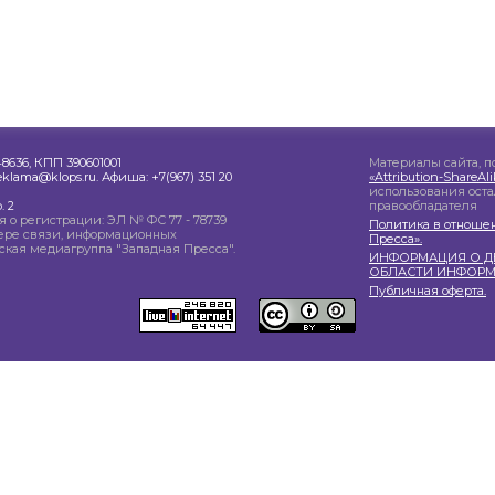
8636, КПП 390601001
Материалы сайта, п
reklama@klops.ru. Афиша: +7(967) 351 20
«Attribution-ShareA
использования ост
. 2
правообладателя
 о регистрации: ЭЛ № ФС 77 - 78739
Политика в отноше
сфере связи, информационных
Пресса».
ская медиагруппа "Западная Пресса".
ИНФОРМАЦИЯ О ДЕ
ОБЛАСТИ ИНФОРМ
Публичная оферта.