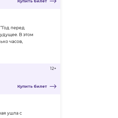
Купить билет
 “Год перед
будущее. В этом
ько часов,
12+
Купить билет
рая ушла с