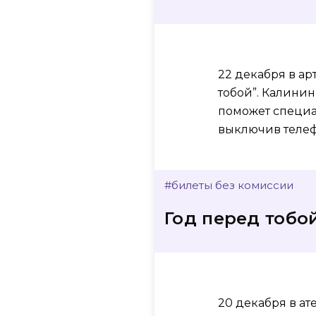
22 декабря в ар
тобой”. Калинин
поможет специа
выключив теле
#билеты без комиссии
Год перед тобо
20 декабря в ат