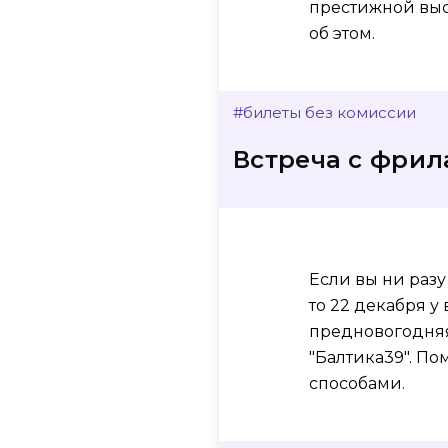
престижной выс
об этом.
#билеты без комиссии
Встреча с фри
Если вы ни раз
то 22 декабря у
предновогодняя
"Балтика39". П
способами.