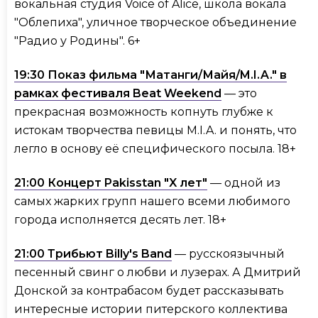
вокальная студия Voice of Alice, школа вокала
"Облепиха", уличное творческое объединение
"Радио у Родины". 6+
19:30 Показ фильма "Матанги/Майя/M.I.A." в
рамках фестиваля Beat Weekend
— это
прекрасная возможность копнуть глубже к
истокам творчества певицы M.I.A. и понять, что
легло в основу её специфического посыла. 18+
21:00 Концерт Pakisstan "X лет"
— одной из
самых жарких групп нашего всеми любимого
города исполняется десять лет. 18+
21:00 Трибьют Billy's Band
— русскоязычный
песенный свинг о любви и лузерах. А Дмитрий
Донской за контрабасом будет рассказывать
интересные истории питерского коллектива