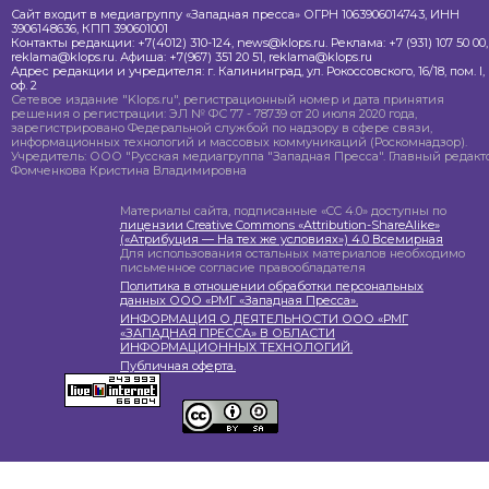
Сайт входит в медиагруппу «Западная пресса» ОГРН 1063906014743, ИНН
3906148636, КПП 390601001
Контакты редакции: +7(4012) 310-124, news@klops.ru. Реклама: +7 (931) 107 50 00,
reklama@klops.ru. Афиша: +7(967) 351 20 51, reklama@klops.ru
Адрес редакции и учредителя: г. Калининград, ул. Рокоссовского, 16/18, пом. I,
оф. 2
Сетевое издание "Klops.ru", регистрационный номер и дата принятия
решения о регистрации: ЭЛ № ФС 77 - 78739 от 20 июля 2020 года,
зарегистрировано Федеральной службой по надзору в сфере связи,
информационных технологий и массовых коммуникаций (Роскомнадзор).
Учредитель: ООО "Русская медиагруппа "Западная Пресса". Главный редакто
Фомченкова Кристина Владимировна
Материалы сайта, подписанные «CC 4.0» доступны по
лицензии Creative Commons «Attribution-ShareAlike»
(«Атрибуция — На тех же условиях») 4.0 Всемирная
Для использования остальных материалов необходимо
письменное согласие правообладателя
Политика в отношении обработки персональных
данных ООО «РМГ «Западная Пресса».
ИНФОРМАЦИЯ О ДЕЯТЕЛЬНОСТИ ООО «РМГ
«ЗАПАДНАЯ ПРЕССА» В ОБЛАСТИ
ИНФОРМАЦИОННЫХ ТЕХНОЛОГИЙ.
Публичная оферта.