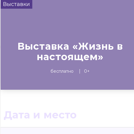
Выставки
Сегодня
Завтра
Выходны
#билеты без комиссии
Событиям
Выставка «Жизнь в
Концерты
Театр
Детям
Выставки
настоящем»
бесплатно
0+
Дата и место