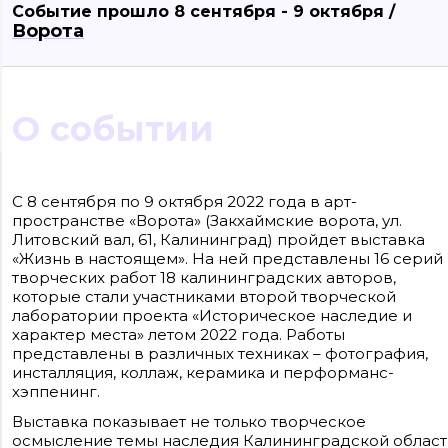
Событие прошло 8 сентября - 9 октября /
Ворота
О событии
Сайт входит в медиагруппу «Западная пресса» ОГРН 1063906014743, ИНН
3906148636, КПП 390601001
С 8 сентября по 9 октября 2022 года в арт-
Контакты редакции: +7(4012) 310-124, news@klops.ru. Реклама: +7 (931) 107 50 00,
пространстве «Ворота» (Закхаймские ворота, ул.
reklama@klops.ru. Афиша: +7(967) 351 20 51, reklama@klops.ru
Адрес редакции и учредителя: г. Калининград, ул. Рокоссовского, 16/18, пом. I,
Литовский вал, 61, Калининград) пройдет выставка
оф. 2
«Жизнь в настоящем». На ней представлены 16 серий
Сетевое издание "Klops.ru", регистрационный номер и дата принятия
решения о регистрации: ЭЛ № ФС 77 - 78739 от 20 июля 2020 года,
творческих работ 18 калининградских авторов,
зарегистрировано Федеральной службой по надзору в сфере связи,
которые стали участниками второй творческой
информационных технологий и массовых коммуникаций (Роскомнадзор).
лаборатории проекта «Историческое наследие и
Учредитель: ООО "Русская медиагруппа "Западная Пресса". Главный редакто
Фомченкова Кристина Владимировна
характер места» летом 2022 года. Работы
представлены в различных техниках – фотография,
Материалы сайта, подписанные «CC 4.0» доступны по
инсталляция, коллаж, керамика и перформанс-
лицензии Creative Commons «Attribution-ShareAlike»
хэппенинг.
(«Атрибуция — На тех же условиях») 4.0 Всемирная
Для использования остальных материалов необходимо
письменное согласие правообладателя
Выставка показывает не только творческое
Политика в отношении обработки персональных
осмысление темы наследия Калининградской област
данных ООО «РМГ «Западная Пресса».